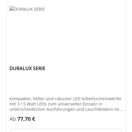
DURALUX SERIE
Kompakter, heller und robuster LED Arbeitsscheinwerfer
mit 3 / 5 Watt LEDs zum universellen Einsatz in
unterschiedlichen Ausführungen und Leuchtbildern mit
bis zu 3.700 Lumen Lichtleistung.
Regulärer Preis:
Ab
77,70 €