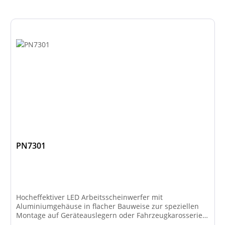
PN7301
Hocheffektiver LED Arbeitsscheinwerfer mit
Aluminiumgehäuse in flacher Bauweise zur speziellen
Montage auf Geräteauslegern oder Fahrzeugkarosserien
mit 2600 Lumen Lichtleistung. Der Scheinwerfer ist