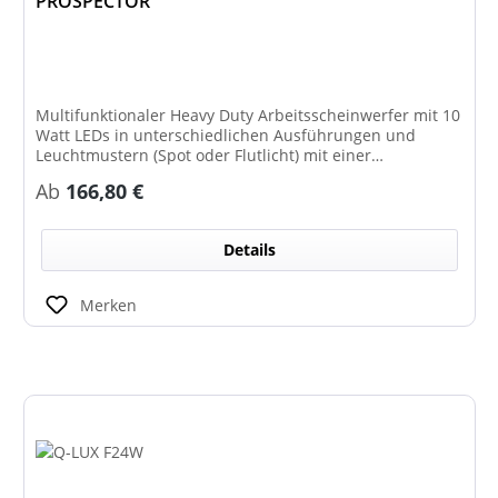
PROSPECTOR
Multifunktionaler Heavy Duty Arbeitsscheinwerfer mit 10
Watt LEDs in unterschiedlichen Ausführungen und
Leuchtmustern (Spot oder Flutlicht) mit einer
Lichtleistung von bis zu 9799 Lumen und IP69K
Regulärer Preis:
Ab
166,80 €
Schutzklasse.
Details
Merken