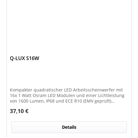
Q-LUX S16W
Kompakter quadratischer LED Arbeitsscheinwerfer mit
16x 1 Watt Osram LED Modulen und einer Lichtleistung
von 1600 Lumen, IP68 und ECE R10 (EMV geprüft)
Zulassung. Zusätzlich verfügt der Scheinwerfer auch
Regulärer Preis:
37,10 €
über eine ECE R148 Zulassung und ist somit als
Rückfahrscheinwerfer im Geltungsbereich der StVO
zugelassen.
Details