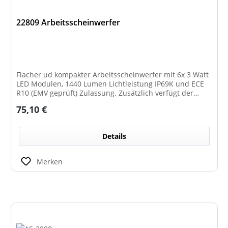
22809 Arbeitsscheinwerfer
Flacher ud kompakter Arbeitsscheinwerfer mit 6x 3 Watt
LED Modulen, 1440 Lumen Lichtleistung IP69K und ECE
R10 (EMV geprüft) Zulassung. Zusätzlich verfügt der
Scheinwerfer auch über eine ECE R23 Zulassung und ist
Regulärer Preis:
75,10 €
somit als Rückfahrscheinwerfer im Geltungsbereich der
StVO zugelassen.
Details
Merken