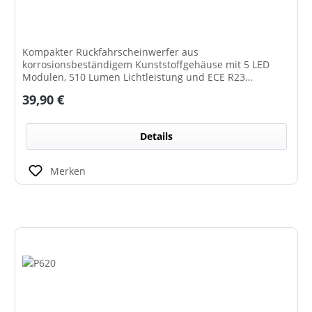
Kompakter Rückfahrscheinwerfer aus
korrosionsbeständigem Kunststoffgehäuse mit 5 LED
Modulen, 510 Lumen Lichtleistung und ECE R23
Zulassung als Rückfahrscheinwerfer.
Regulärer Preis:
39,90 €
Details
Merken