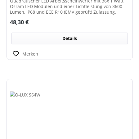
Quadratischer LED Arbeitsscheinwerfer mit 36x 1 Watt
Osram LED Modulen und einer Lichtleistung von 3600
Lumen, IP68 und ECE R10 (EMV geprüft) Zulassung.
Regulärer Preis:
48,30 €
Details
Merken