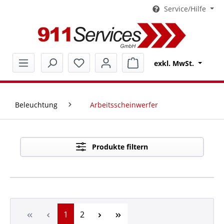
Service/Hilfe
alt springen
Warenkorb enthält 0 Pos
exkl. MwSt.
Beleuchtung
Arbeitsscheinwerfer
Produkte filtern
Seite
Seite
1
2