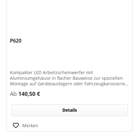
P620
Kompakter LED Arbeitsscheinwerfer mit
Aluminiumgehäuse in flacher Bauweise zur speziellen
Montage auf Geräteauslegern oder Fahrzeugkarosserien
mit 1800 Lumen Lichtleistung. Der Scheinwerfer ist
Regulärer Preis:
Ab
140,50 €
wahlweise in der Ausführung DS (Down-Side ->
optimiertes Lichtmuster zur Montage oberhalb der
Fahrzeugkarosserie) oder US (Up-Side - optimiertes
Details
Lichtmuster zur Montage unterhalb der
Fahrzeugkarosserie) erhältlich.
Merken