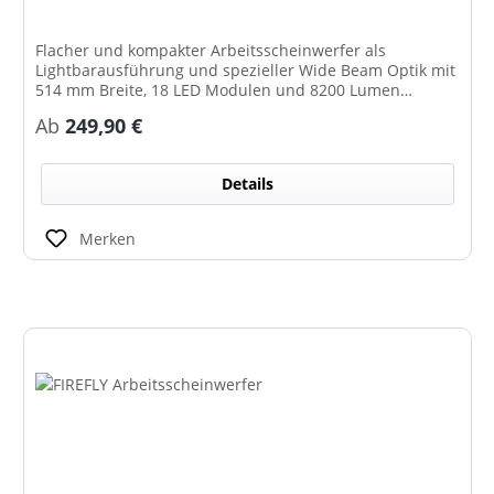
Flacher und kompakter Arbeitsscheinwerfer als
Lightbarausführung und spezieller Wide Beam Optik mit
514 mm Breite, 18 LED Modulen und 8200 Lumen
Leistung bei 80 Watt. Alternativ ist der Scheinwerfer
Regulärer Preis:
Ab
249,90 €
auch in einer Ausführung mit 58 Grad Neigung als
Umfeldbeleuchtung erhältlich.
Details
Merken