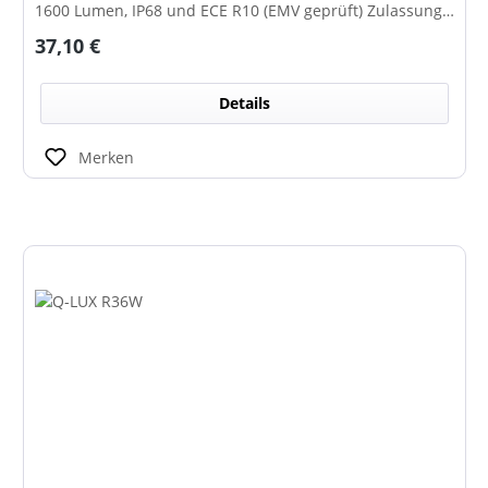
1600 Lumen, IP68 und ECE R10 (EMV geprüft) Zulassung.
Zusätzlich verfügt der Scheinwerfer auch über eine ECE
Regulärer Preis:
37,10 €
R148 Zulassung und ist somit als Rückfahrscheinwerfer
im Geltungsbereich der StVO zugelassen.
Details
Merken