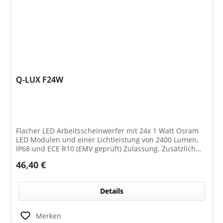
Q-LUX F24W
Flacher LED Arbeitsscheinwerfer mit 24x 1 Watt Osram
LED Modulen und einer Lichtleistung von 2400 Lumen,
IP68 und ECE R10 (EMV geprüft) Zulassung. Zusätzlich
verfügt der Scheinwerfer auch über eine ECE R148
Regulärer Preis:
46,40 €
Zulassung und ist somit als Rückfahrscheinwerfer im
Geltungsbereich der StVO zugelassen.
Details
Merken