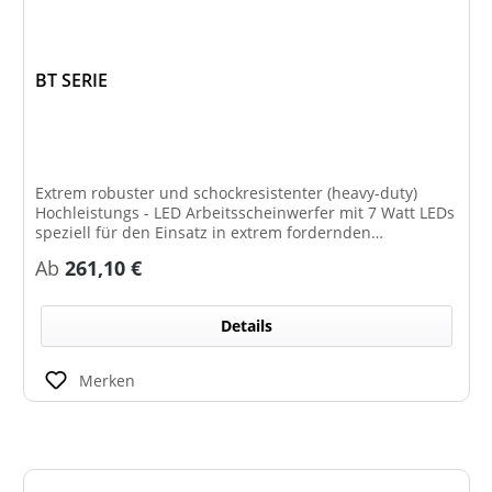
BT SERIE
Extrem robuster und schockresistenter (heavy-duty)
Hochleistungs - LED Arbeitsscheinwerfer mit 7 Watt LEDs
speziell für den Einsatz in extrem fordernden
Umgebungsbedingungen und Umwelteinflüssen in
Regulärer Preis:
Ab
261,10 €
unterschiedlichen Ausführungen mit bis zu 16.000
Lumen und einer Vielzahl an unterschiedlichen
Leuchtbildern.
Details
Merken