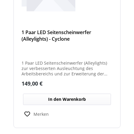
1 Paar LED Seitenscheinwerfer
(Alleylights) - Cyclone
1 Paar LED Seitenscheinwerfer (Alleylights)
zur verbesserten Ausleuchtung des
Arbeitsbereichs und zur Erweiterung der
Warnwirkung des Cyclone Warnbalkens.
Regulärer Preis:
149,00 €
In den Warenkorb
Merken