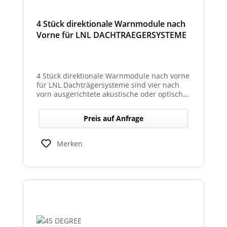
4 Stück direktionale Warnmodule nach
Vorne für LNL DACHTRAEGERSYSTEME
4 Stück direktionale Warnmodule nach vorne
für LNL Dachträgersysteme sind vier nach
vorn ausgerichtete akustische oder optische
Module, die an einem LNL-Dachträgersystem
befestigt werden, um in Fahrtrichtung
Preis auf Anfrage
gezielte Warnsignale abzugeben. Sie
erhöhen die Sicht- und Hörbarkeit von
Warnhinweisen für Fahrer und Umfeld und
Merken
verbessern so die Sicherheit bei Einsatz-
oder Arbeitsfahrten.