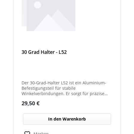
30 Grad Halter - L52
Der 30-Grad-Halter L52 ist ein Aluminium-
Befestigungsteil für stabile
Winkelverbindungen. Er sorgt für präzise
30°-Ausrichtungen zwischen Bauteilen.
Regulärer Preis:
29,50 €
Durch das leichte, korrosionsbeständige
Material eignet er sich für vielseitige
Anwendungen.
In den Warenkorb
Merken