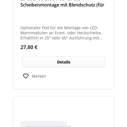
Scheibenmontage mit Blendschutz (für
Front- und Heckscheibe)
Optionaler Pod für die Montage von LED-
Warnmodulen an Front- oder Heckscheibe.
Erhältlich in 25° oder 60° Ausführung mit
integriertem Blendschutz.
Regulärer Preis:
27,80 €
Details
Merken