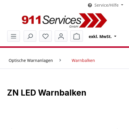
Service/Hilfe
alt springen
Warenkorb enthält 0 Pos
exkl. MwSt.
Optische Warnanlagen
Warnbalken
ZN LED Warnbalken
Bildergalerie überspringen