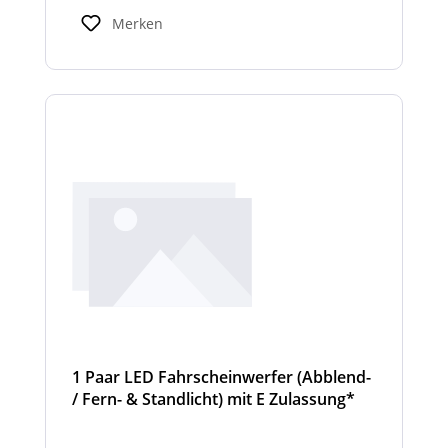
Standardbreiten abweichen. Modelle mit nur
Merken
2 Scheinwerfermodulen, können wahlweise
auch ein weißes Mittelteil (beleuchtet oder
unbeleuchtet) haben. Die max. Anzahl der
Scheinwerfermodule pro Balken beträgt 4
Stück (Kombinationen unterschiedlicher
Scheinwerfer möglich)
1 Paar LED Fahrscheinwerfer (Abblend-
/ Fern- & Standlicht) mit E Zulassung*
und beheizter Linse für den
Winterdienst - Cyclone