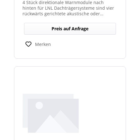
4 Stück direktionale Warnmodule nach
hinten für LNL Dachträgersysteme sind vier
rückwärts gerichtete akustische oder
optische Module, die am Dachträgersystem
montiert werden, um gezielte Warnsignale
Preis auf Anfrage
nach hinten auszugeben. Sie verbessern die
Sicht‑ und Hörbarkeit von Warnhinweisen im
Heckbereich und erhöhen so die Sicherheit
Merken
bei Rückwärts‑ oder Einsatzfahrten.