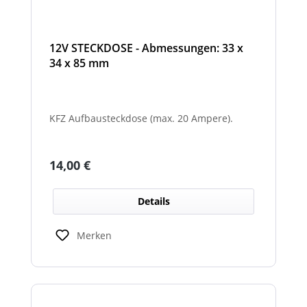
12V STECKDOSE - Abmessungen: 33 x
34 x 85 mm
KFZ Aufbausteckdose (max. 20 Ampere).
Regulärer Preis:
14,00 €
Details
Merken