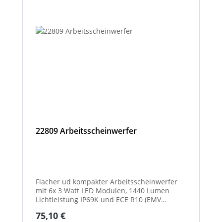
22809 Arbeitsscheinwerfer
Flacher ud kompakter Arbeitsscheinwerfer
mit 6x 3 Watt LED Modulen, 1440 Lumen
Lichtleistung IP69K und ECE R10 (EMV
geprüft) Zulassung. Zusätzlich verfügt der
Regulärer Preis:
75,10 €
Scheinwerfer auch über eine ECE R23