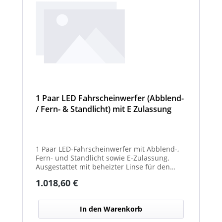
1 Paar LED Fahrscheinwerfer (Abblend-
/ Fern- & Standlicht) mit E Zulassung
und beheizter Linse für den
Winterdienst - Hurricane
1 Paar LED-Fahrscheinwerfer mit Abblend-,
Fern- und Standlicht sowie E-Zulassung.
Ausgestattet mit beheizter Linse für den
Einsatz im Winterdienst und bei schwierigen
Regulärer Preis:
1.018,60 €
Witterungsbedingungen. Ideal zur sicheren
Ausleuchtung von Straßen und
Arbeitsbereichen bei allen Fahrzeugtypen.
In den Warenkorb
Balkenbreiten mit Scheinwerfermodulen
können geringfügig von den angegebenen