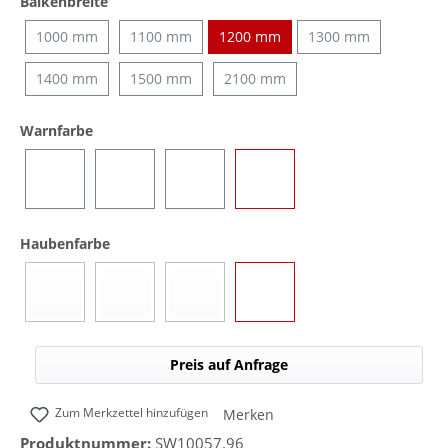
auswählen
Balkenbreite
1000 mm
1100 mm
1200 mm
1300 mm
1400 mm
1500 mm
2100 mm
auswählen
Warnfarbe
Blau
Gelb
Rot
Blau/Gelb (umschaltbar)
auswählen
Haubenfarbe
Blau
Gelb
Rot
Transparent
(Diese Option ist zurzeit nicht verfügbar.)
(Diese Option ist zurzeit nicht verfügbar.)
(Diese Option ist zurzeit nicht verfügbar.)
Preis auf Anfrage
Zum Merkzettel hinzufügen
Merken
Produktnummer:
SW10057.96