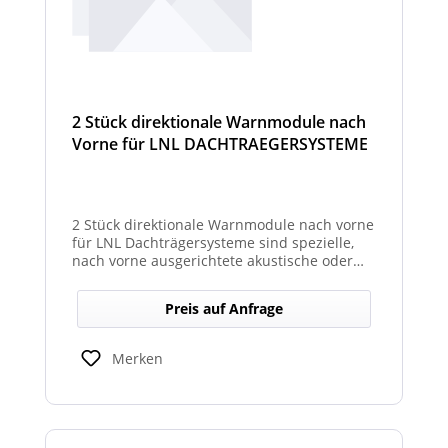
2 Stück direktionale Warnmodule nach
Vorne für LNL DACHTRAEGERSYSTEME
2 Stück direktionale Warnmodule nach vorne
für LNL Dachträgersysteme sind spezielle,
nach vorne ausgerichtete akustische oder
optische Warnmodule, die am Dachträger
montiert werden, um in Fahrtrichtung
Preis auf Anfrage
gezielte Warnsignale auszugeben. Sie
erhöhen die Sicht- und Hörbarkeit kritischer
Hinweise für Fahrer und Umfeld und sind
Merken
kompatibel mit den LNL-Trägersystemen zur
verbesserten Sicherheit bei Arbeits- oder
Einsatzfahrten.