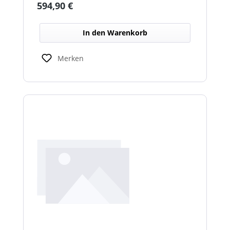
Regulärer Preis:
594,90 €
schlechten Lichtverhältnissen.
In den Warenkorb
Merken