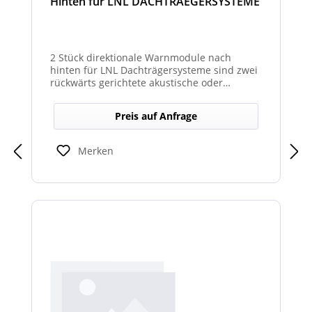
Hinten für LNL DACHTRAEGERSYSTEME
2 Stück direktionale Warnmodule nach
hinten für LNL Dachträgersysteme sind zwei
rückwärts gerichtete akustische oder
optische Module zur Montage am LNL-
Dachträger, die in Richtung Heck gezielte
Preis auf Anfrage
Warnsignale abgeben. Sie verbessern die
Sicht- und Hörbarkeit von Warnhinweisen
für den rückwärtigen Bereich und erhöhen
Merken
so die Sicherheit bei Rangier- oder
Einsatzsituationen.