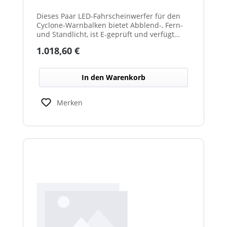
Dieses Paar LED-Fahrscheinwerfer für den
Cyclone-Warnbalken bietet Abblend-, Fern-
und Standlicht, ist E-geprüft und verfügt
über beheizte Linsen, ideal für sicheren
Regulärer Preis:
1.018,60 €
Einsatz im Winterdienst.
In den Warenkorb
Merken