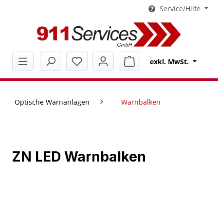
Service/Hilfe
alt springen
Warenkorb enthält 0 Pos
exkl. MwSt.
Optische Warnanlagen
Warnbalken
ZN LED Warnbalken
Bildergalerie überspringen