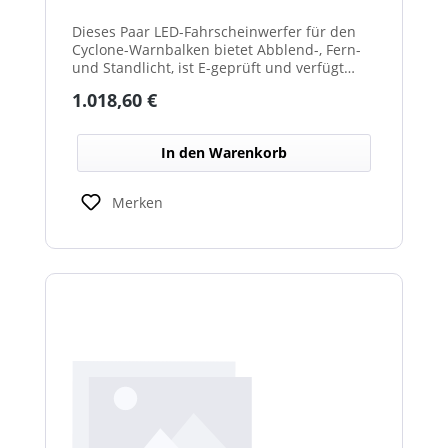
Dieses Paar LED-Fahrscheinwerfer für den
Cyclone-Warnbalken bietet Abblend-, Fern-
und Standlicht, ist E-geprüft und verfügt
über beheizte Linsen, ideal für sicheren
Regulärer Preis:
1.018,60 €
Einsatz im Winterdienst.
In den Warenkorb
Merken