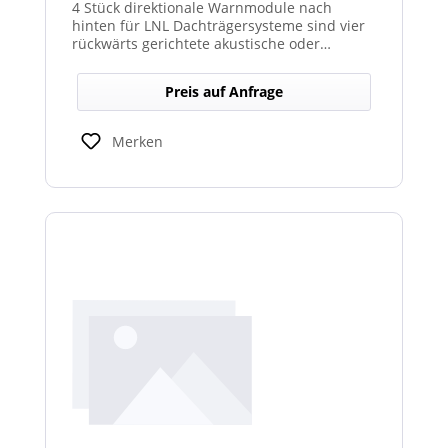
4 Stück direktionale Warnmodule nach
hinten für LNL Dachträgersysteme sind vier
rückwärts gerichtete akustische oder
optische Module, die am Dachträgersystem
montiert werden, um gezielte Warnsignale
Preis auf Anfrage
nach hinten auszugeben. Sie verbessern die
Sicht‑ und Hörbarkeit von Warnhinweisen im
Heckbereich und erhöhen so die Sicherheit
Merken
bei Rückwärts‑ oder Einsatzfahrten.