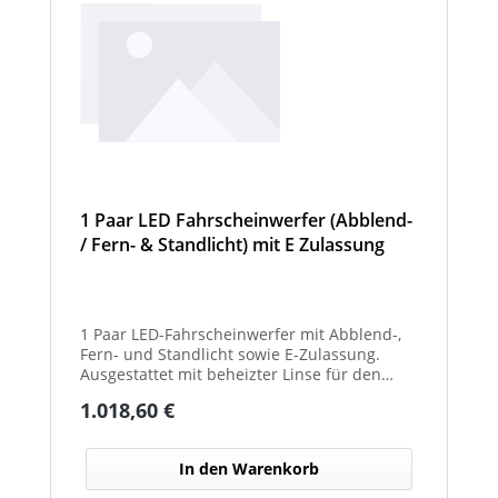
1 Paar LED Fahrscheinwerfer (Abblend-
/ Fern- & Standlicht) mit E Zulassung
und beheizter Linse für den
Winterdienst - Hurricane
1 Paar LED-Fahrscheinwerfer mit Abblend-,
Fern- und Standlicht sowie E-Zulassung.
Ausgestattet mit beheizter Linse für den
Einsatz im Winterdienst und bei schwierigen
Regulärer Preis:
1.018,60 €
Witterungsbedingungen. Ideal zur sicheren
Ausleuchtung von Straßen und
Arbeitsbereichen bei allen Fahrzeugtypen.
In den Warenkorb
Balkenbreiten mit Scheinwerfermodulen
können geringfügig von den angegebenen