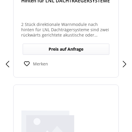
Hinten für LNL DACHTRAEGERSYSTEME
2 Stück direktionale Warnmodule nach
hinten für LNL Dachträgersysteme sind zwei
rückwärts gerichtete akustische oder
optische Module zur Montage am LNL-
Dachträger, die in Richtung Heck gezielte
Preis auf Anfrage
Warnsignale abgeben. Sie verbessern die
Sicht- und Hörbarkeit von Warnhinweisen
für den rückwärtigen Bereich und erhöhen
Merken
so die Sicherheit bei Rangier- oder
Einsatzsituationen.