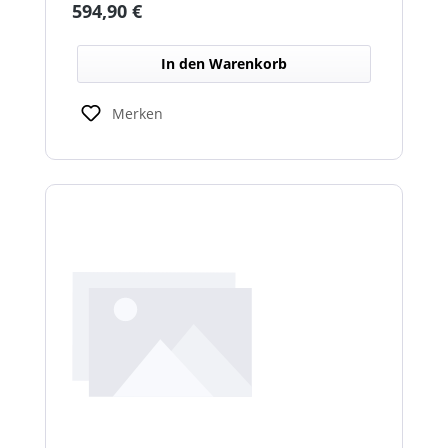
Regulärer Preis:
594,90 €
schlechten Lichtverhältnissen.
In den Warenkorb
Merken