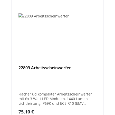
22809 Arbeitsscheinwerfer
Flacher ud kompakter Arbeitsscheinwerfer
mit 6x 3 Watt LED Modulen, 1440 Lumen
Lichtleistung IP69K und ECE R10 (EMV
geprüft) Zulassung. Zusätzlich verfügt der
Regulärer Preis:
75,10 €
Scheinwerfer auch über eine ECE R23