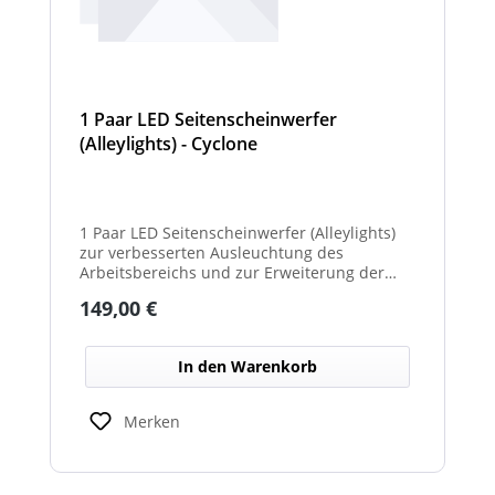
1 Paar LED Seitenscheinwerfer
(Alleylights) - Cyclone
1 Paar LED Seitenscheinwerfer (Alleylights)
zur verbesserten Ausleuchtung des
Arbeitsbereichs und zur Erweiterung der
Warnwirkung des Cyclone Warnbalkens.
Regulärer Preis:
149,00 €
In den Warenkorb
Merken