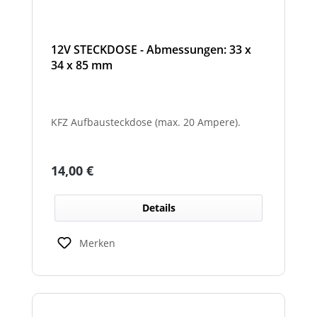
12V STECKDOSE - Abmessungen: 33 x
34 x 85 mm
KFZ Aufbausteckdose (max. 20 Ampere).
Regulärer Preis:
14,00 €
Details
Merken