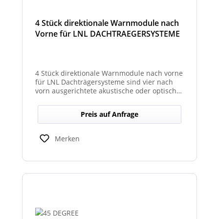
4 Stück direktionale Warnmodule nach
Vorne für LNL DACHTRAEGERSYSTEME
4 Stück direktionale Warnmodule nach vorne
für LNL Dachträgersysteme sind vier nach
vorn ausgerichtete akustische oder optische
Module, die an einem LNL-Dachträgersystem
befestigt werden, um in Fahrtrichtung
Preis auf Anfrage
gezielte Warnsignale abzugeben. Sie
erhöhen die Sicht- und Hörbarkeit von
Warnhinweisen für Fahrer und Umfeld und
Merken
verbessern so die Sicherheit bei Einsatz-
oder Arbeitsfahrten.