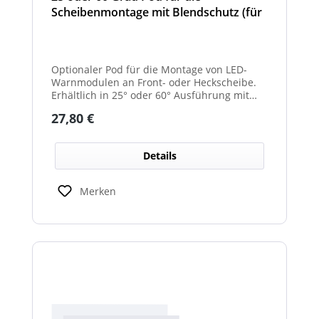
Scheibenmontage mit Blendschutz (für
Front- und Heckscheibe)
Optionaler Pod für die Montage von LED-
Warnmodulen an Front- oder Heckscheibe.
Erhältlich in 25° oder 60° Ausführung mit
integriertem Blendschutz.
Regulärer Preis:
27,80 €
Details
Merken