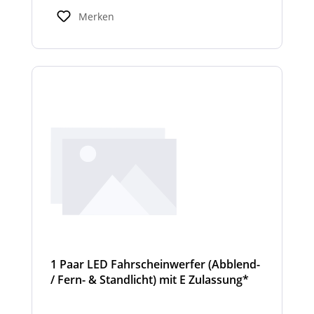
Standardbreiten abweichen. Modelle mit nur
Merken
2 Scheinwerfermodulen, können wahlweise
auch ein weißes Mittelteil (beleuchtet oder
unbeleuchtet) haben. Die max. Anzahl der
Scheinwerfermodule pro Balken beträgt 4
Stück (Kombinationen unterschiedlicher
Scheinwerfer möglich)
1 Paar LED Fahrscheinwerfer (Abblend-
/ Fern- & Standlicht) mit E Zulassung*
und beheizter Linse für den
Winterdienst - Cyclone