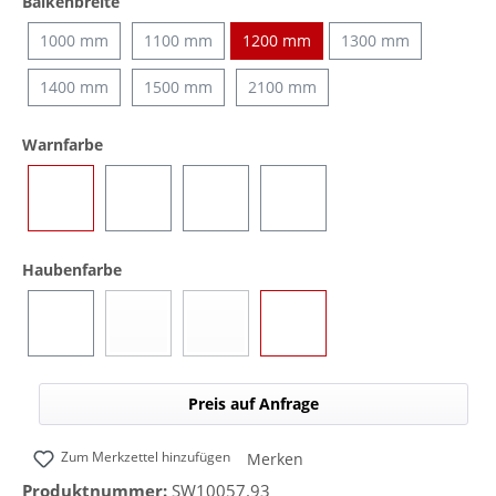
auswählen
Balkenbreite
1000 mm
1100 mm
1200 mm
1300 mm
1400 mm
1500 mm
2100 mm
auswählen
Warnfarbe
Blau
Gelb
Rot
Blau/Gelb (umschaltbar)
auswählen
Haubenfarbe
Blau
Gelb
Rot
Transparent
(Diese Option ist zurzeit nicht verfügbar.)
(Diese Option ist zurzeit nicht verfügbar.)
Preis auf Anfrage
Zum Merkzettel hinzufügen
Merken
Produktnummer:
SW10057.93