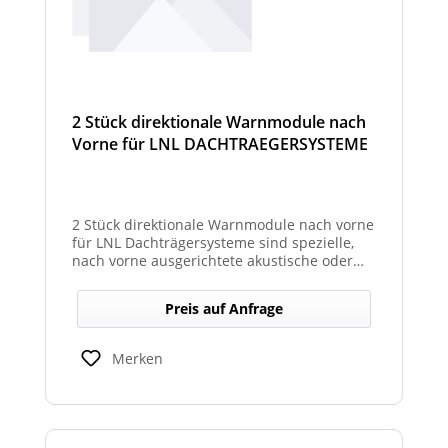
2 Stück direktionale Warnmodule nach
Vorne für LNL DACHTRAEGERSYSTEME
2 Stück direktionale Warnmodule nach vorne
für LNL Dachträgersysteme sind spezielle,
nach vorne ausgerichtete akustische oder
optische Warnmodule, die am Dachträger
montiert werden, um in Fahrtrichtung
Preis auf Anfrage
gezielte Warnsignale auszugeben. Sie
erhöhen die Sicht- und Hörbarkeit kritischer
Hinweise für Fahrer und Umfeld und sind
Merken
kompatibel mit den LNL-Trägersystemen zur
verbesserten Sicherheit bei Arbeits- oder
Einsatzfahrten.