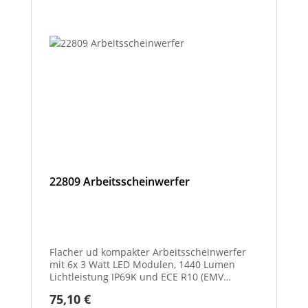
22809 Arbeitsscheinwerfer
Flacher ud kompakter Arbeitsscheinwerfer
mit 6x 3 Watt LED Modulen, 1440 Lumen
Lichtleistung IP69K und ECE R10 (EMV
geprüft) Zulassung. Zusätzlich verfügt der
Regulärer Preis:
75,10 €
Scheinwerfer auch über eine ECE R23