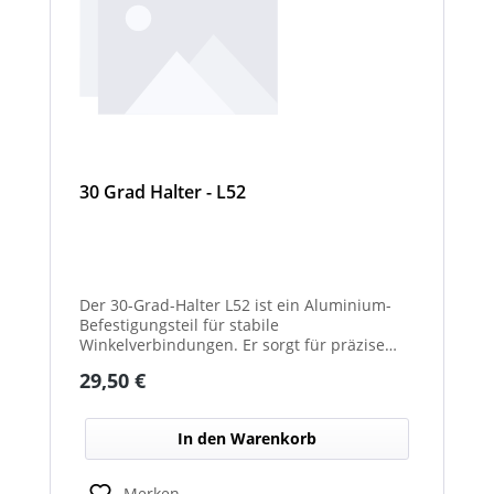
30 Grad Halter - L52
Der 30-Grad-Halter L52 ist ein Aluminium-
Befestigungsteil für stabile
Winkelverbindungen. Er sorgt für präzise
30°-Ausrichtungen zwischen Bauteilen.
Regulärer Preis:
29,50 €
Durch das leichte, korrosionsbeständige
Material eignet er sich für vielseitige
Anwendungen.
In den Warenkorb
Merken