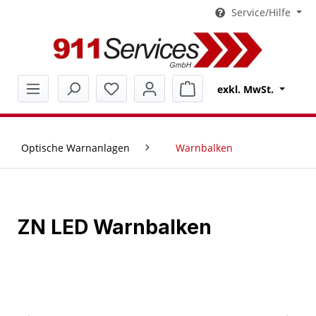
Service/Hilfe
alt springen
Warenkorb enthält 0 Pos
exkl. MwSt.
Optische Warnanlagen
Warnbalken
ZN LED Warnbalken
Bildergalerie überspringen