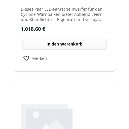
Dieses Paar LED-Fahrscheinwerfer für den
Cyclone-Warnbalken bietet Abblend-, Fern-
und Standlicht, ist E-geprüft und verfügt
über beheizte Linsen, ideal für sicheren
Regulärer Preis:
1.018,60 €
Einsatz im Winterdienst.
In den Warenkorb
Merken