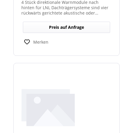
4 Stück direktionale Warnmodule nach
hinten für LNL Dachträgersysteme sind vier
rückwärts gerichtete akustische oder
optische Module, die am Dachträgersystem
montiert werden, um gezielte Warnsignale
Preis auf Anfrage
nach hinten auszugeben. Sie verbessern die
Sicht‑ und Hörbarkeit von Warnhinweisen im
Heckbereich und erhöhen so die Sicherheit
Merken
bei Rückwärts‑ oder Einsatzfahrten.