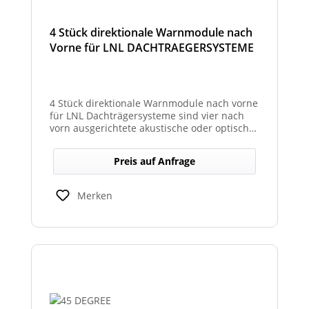
4 Stück direktionale Warnmodule nach
Vorne für LNL DACHTRAEGERSYSTEME
4 Stück direktionale Warnmodule nach vorne
für LNL Dachträgersysteme sind vier nach
vorn ausgerichtete akustische oder optische
Module, die an einem LNL-Dachträgersystem
befestigt werden, um in Fahrtrichtung
Preis auf Anfrage
gezielte Warnsignale abzugeben. Sie
erhöhen die Sicht- und Hörbarkeit von
Warnhinweisen für Fahrer und Umfeld und
Merken
verbessern so die Sicherheit bei Einsatz-
oder Arbeitsfahrten.