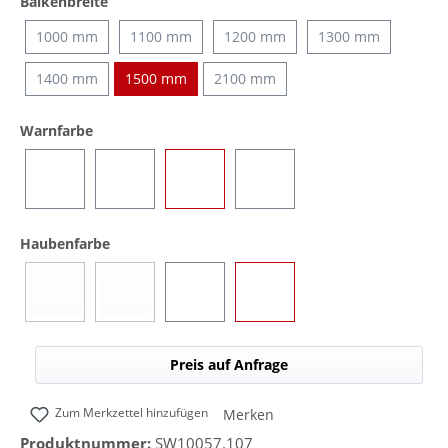
auswählen
Balkenbreite
1000 mm
1100 mm
1200 mm
1300 mm
1400 mm
1500 mm
2100 mm
auswählen
Warnfarbe
Blau
Gelb
Rot
Blau/Gelb (umschaltbar)
auswählen
Haubenfarbe
Blau
Gelb
Rot
Transparent
(Diese Option ist zurzeit nicht verfügbar.)
(Diese Option ist zurzeit nicht verfügbar.)
Preis auf Anfrage
Zum Merkzettel hinzufügen
Merken
Produktnummer:
SW10057.107