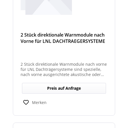
2 Stück direktionale Warnmodule nach
Vorne für LNL DACHTRAEGERSYSTEME
2 Stück direktionale Warnmodule nach vorne
für LNL Dachträgersysteme sind spezielle,
nach vorne ausgerichtete akustische oder
optische Warnmodule, die am Dachträger
montiert werden, um in Fahrtrichtung
Preis auf Anfrage
gezielte Warnsignale auszugeben. Sie
erhöhen die Sicht- und Hörbarkeit kritischer
Hinweise für Fahrer und Umfeld und sind
Merken
kompatibel mit den LNL-Trägersystemen zur
verbesserten Sicherheit bei Arbeits- oder
Einsatzfahrten.