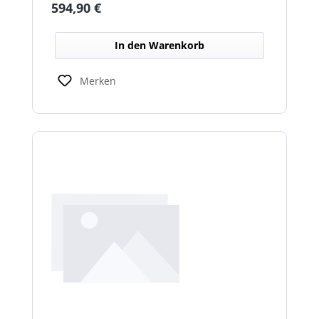
Regulärer Preis:
594,90 €
schlechten Lichtverhältnissen.
In den Warenkorb
Merken