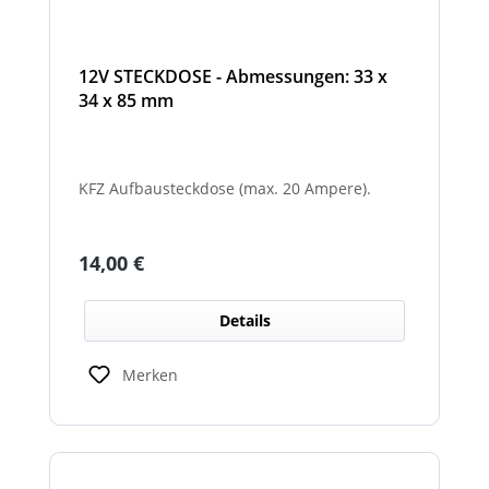
12V STECKDOSE - Abmessungen: 33 x
34 x 85 mm
KFZ Aufbausteckdose (max. 20 Ampere).
Regulärer Preis:
14,00 €
Details
Merken