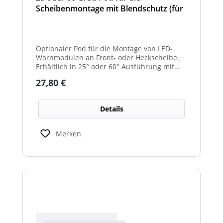
Scheibenmontage mit Blendschutz (für
Front- und Heckscheibe)
Optionaler Pod für die Montage von LED-
Warnmodulen an Front- oder Heckscheibe.
Erhältlich in 25° oder 60° Ausführung mit
integriertem Blendschutz.
Regulärer Preis:
27,80 €
Details
Merken