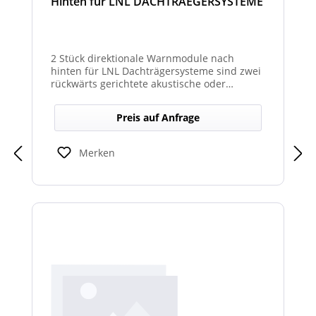
Hinten für LNL DACHTRAEGERSYSTEME
2 Stück direktionale Warnmodule nach
hinten für LNL Dachträgersysteme sind zwei
rückwärts gerichtete akustische oder
optische Module zur Montage am LNL-
Dachträger, die in Richtung Heck gezielte
Preis auf Anfrage
Warnsignale abgeben. Sie verbessern die
Sicht- und Hörbarkeit von Warnhinweisen
für den rückwärtigen Bereich und erhöhen
Merken
so die Sicherheit bei Rangier- oder
Einsatzsituationen.