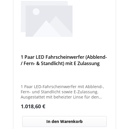
1 Paar LED Fahrscheinwerfer (Abblend-
/ Fern- & Standlicht) mit E Zulassung
und beheizter Linse für den
Winterdienst - Hurricane
1 Paar LED-Fahrscheinwerfer mit Abblend-,
Fern- und Standlicht sowie E-Zulassung.
Ausgestattet mit beheizter Linse für den
Einsatz im Winterdienst und bei schwierigen
Regulärer Preis:
1.018,60 €
Witterungsbedingungen. Ideal zur sicheren
Ausleuchtung von Straßen und
Arbeitsbereichen bei allen Fahrzeugtypen.
In den Warenkorb
Balkenbreiten mit Scheinwerfermodulen
können geringfügig von den angegebenen