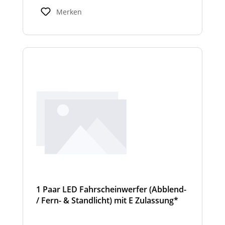
Standardbreiten abweichen. Modelle mit nur
Merken
2 Scheinwerfermodulen, können wahlweise
auch ein weißes Mittelteil (beleuchtet oder
unbeleuchtet) haben. Die max. Anzahl der
Scheinwerfermodule pro Balken beträgt 4
Stück (Kombinationen unterschiedlicher
Scheinwerfer möglich)
1 Paar LED Fahrscheinwerfer (Abblend-
/ Fern- & Standlicht) mit E Zulassung*
und beheizter Linse für den
Winterdienst - Cyclone