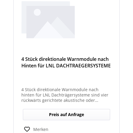
4 Stück direktionale Warnmodule nach
Hinten für LNL DACHTRAEGERSYSTEME
4 Stück direktionale Warnmodule nach
hinten für LNL Dachträgersysteme sind vier
rückwärts gerichtete akustische oder
optische Module, die am Dachträgersystem
montiert werden, um gezielte Warnsignale
Preis auf Anfrage
nach hinten auszugeben. Sie verbessern die
Sicht‑ und Hörbarkeit von Warnhinweisen im
Heckbereich und erhöhen so die Sicherheit
Merken
bei Rückwärts‑ oder Einsatzfahrten.