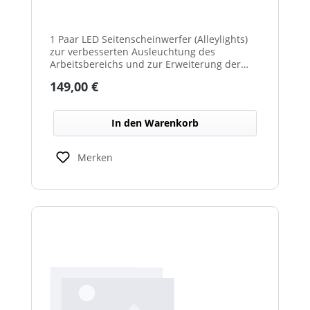
1 Paar LED Seitenscheinwerfer (Alleylights)
zur verbesserten Ausleuchtung des
Arbeitsbereichs und zur Erweiterung der
Warnwirkung des Cyclone Warnbalkens.
Regulärer Preis:
149,00 €
In den Warenkorb
Merken