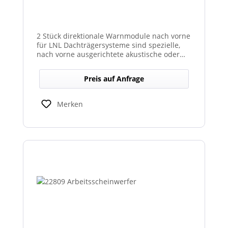
2 Stück direktionale Warnmodule nach vorne
für LNL Dachträgersysteme sind spezielle,
nach vorne ausgerichtete akustische oder
optische Warnmodule, die am Dachträger
montiert werden, um in Fahrtrichtung
Preis auf Anfrage
gezielte Warnsignale auszugeben. Sie
erhöhen die Sicht- und Hörbarkeit kritischer
Hinweise für Fahrer und Umfeld und sind
Merken
kompatibel mit den LNL-Trägersystemen zur
verbesserten Sicherheit bei Arbeits- oder
Einsatzfahrten.