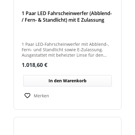
1 Paar LED Fahrscheinwerfer (Abblend-
/ Fern- & Standlicht) mit E Zulassung
und beheizter Linse für den
Winterdienst - Hurricane
1 Paar LED-Fahrscheinwerfer mit Abblend-,
Fern- und Standlicht sowie E-Zulassung.
Ausgestattet mit beheizter Linse für den
Einsatz im Winterdienst und bei schwierigen
Regulärer Preis:
1.018,60 €
Witterungsbedingungen. Ideal zur sicheren
Ausleuchtung von Straßen und
Arbeitsbereichen bei allen Fahrzeugtypen.
In den Warenkorb
Balkenbreiten mit Scheinwerfermodulen
können geringfügig von den angegebenen
Standardbreiten abweichen. Modelle mit nur
Merken
2 Scheinwerfermodulen, können wahlweise
auch ein weißes Mittelteil (beleuchtet oder
unbeleuchtet) haben. Die max. Anzahl der
Scheinwerfermodule pro Balken beträgt 4
Stück (Kombinationen unterschiedlicher
Scheinwerfer möglich)