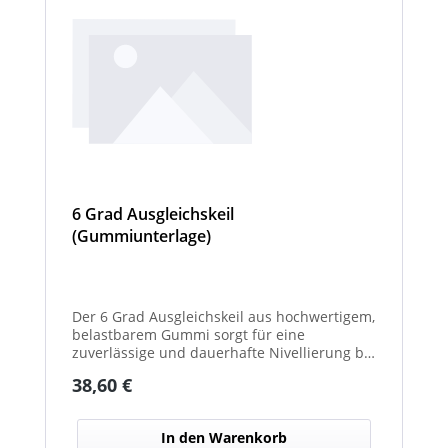
6 Grad Ausgleichskeil
(Gummiunterlage)
Der 6 Grad Ausgleichskeil aus hochwertigem,
belastbarem Gummi sorgt für eine
zuverlässige und dauerhafte Nivellierung bei
unterschiedlichsten Anwendungen. Mit
Regulärer Preis:
38,60 €
seinem festen Neigungswinkel von 6° gleicht
er Unebenheiten schnell und effektiv aus –
ideal für Maschinen, Möbel, Konstruktionen
In den Warenkorb
oder technische Installationen. Das robuste