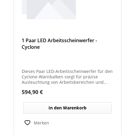
1 Paar LED Arbeitsscheinwerfer -
Cyclone
Dieses Paar LED-Arbeitsscheinwerfer für den
Cyclone-Warnbalken sorgt für präzise
Ausleuchtung von Arbeitsbereichen und
erhöht die Sichtbarkeit bei Dunkelheit oder
Regulärer Preis:
594,90 €
schlechten Lichtverhältnissen.
In den Warenkorb
Merken