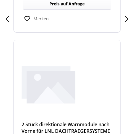
Dachträger, die in Richtung Heck gezielte
Preis auf Anfrage
Warnsignale abgeben. Sie verbessern die
Sicht- und Hörbarkeit von Warnhinweisen
für den rückwärtigen Bereich und erhöhen
Merken
so die Sicherheit bei Rangier- oder
Einsatzsituationen.
2 Stück direktionale Warnmodule nach
Vorne für LNL DACHTRAEGERSYSTEME