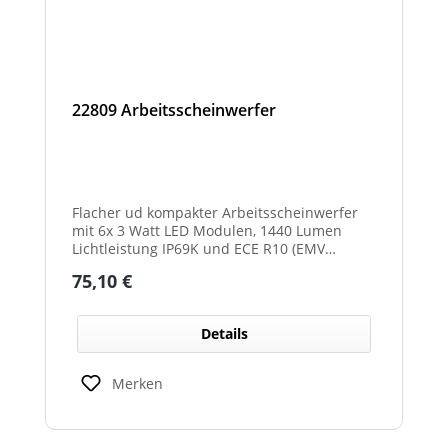
22809 Arbeitsscheinwerfer
Flacher ud kompakter Arbeitsscheinwerfer
mit 6x 3 Watt LED Modulen, 1440 Lumen
Lichtleistung IP69K und ECE R10 (EMV
geprüft) Zulassung. Zusätzlich verfügt der
Regulärer Preis:
75,10 €
Scheinwerfer auch über eine ECE R23
Zulassung und ist somit als
Rückfahrscheinwerfer im Geltungsbereich
Details
der StVO zugelassen.
Merken