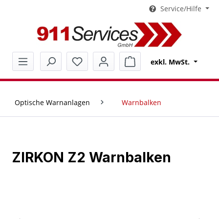
Service/Hilfe
alt springen
Warenkorb enthält 0 Pos
exkl. MwSt.
Optische Warnanlagen
Warnbalken
ZIRKON Z2 Warnbalken
Bildergalerie überspringen