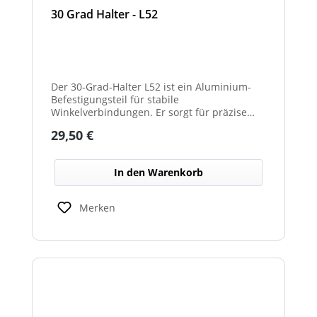
30 Grad Halter - L52
Der 30-Grad-Halter L52 ist ein Aluminium-
Befestigungsteil für stabile
Winkelverbindungen. Er sorgt für präzise
30°-Ausrichtungen zwischen Bauteilen.
Regulärer Preis:
29,50 €
Durch das leichte, korrosionsbeständige
Material eignet er sich für vielseitige
Anwendungen.
In den Warenkorb
Merken