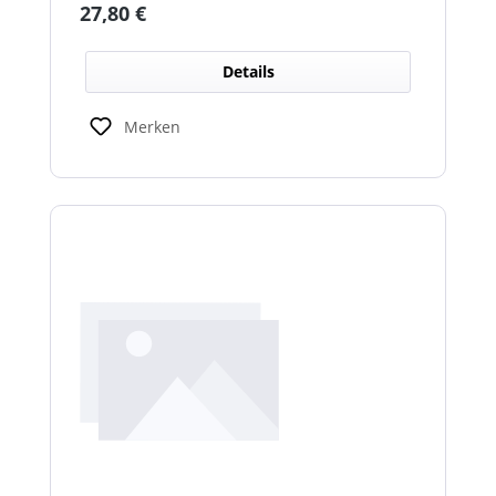
Regulärer Preis:
27,80 €
Details
Merken