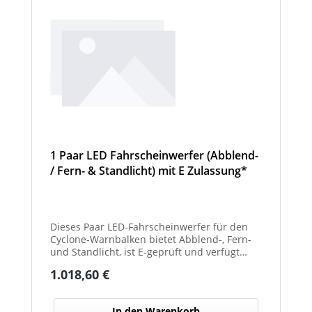
1 Paar LED Fahrscheinwerfer (Abblend-
/ Fern- & Standlicht) mit E Zulassung*
und beheizter Linse für den
Winterdienst - Cyclone
Dieses Paar LED-Fahrscheinwerfer für den
Cyclone-Warnbalken bietet Abblend-, Fern-
und Standlicht, ist E-geprüft und verfügt
über beheizte Linsen, ideal für sicheren
Regulärer Preis:
1.018,60 €
Einsatz im Winterdienst.
In den Warenkorb