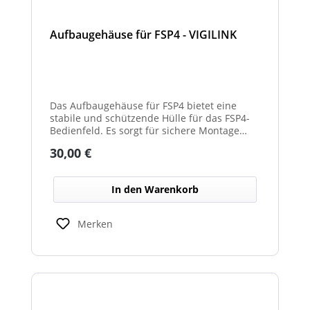
Aufbaugehäuse für FSP4 - VIGILINK
Das Aufbaugehäuse für FSP4 bietet eine
stabile und schützende Hülle für das FSP4-
Bedienfeld. Es sorgt für sichere Montage
und dauerhaften Schutz vor äußeren
Regulärer Preis:
30,00 €
Einflüssen. Durch die passgenaue Form ist
der Einbau einfach.
In den Warenkorb
Merken