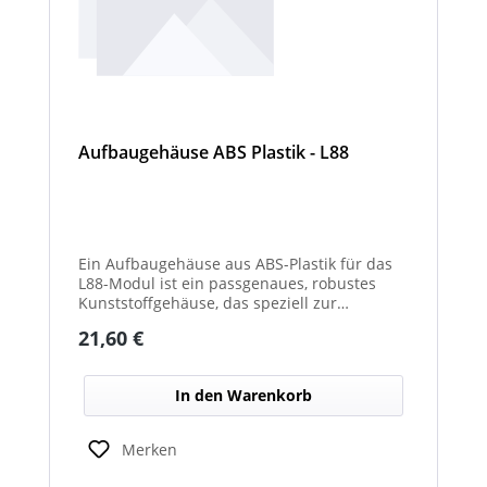
Aufbaugehäuse ABS Plastik - L88
Ein Aufbaugehäuse aus ABS-Plastik für das
L88-Modul ist ein passgenaues, robustes
Kunststoffgehäuse, das speziell zur
Aufnahme und sicheren Befestigung des
Regulärer Preis:
21,60 €
L88-LED-/Elektronikmoduls entwickelt wurde.
Es schützt die Elektronik zuverlässig vor
Staub, Feuchtigkeit und mechanischen
In den Warenkorb
Einflüssen und gewährleistet so eine
langlebige und stabile Funktion im Fahrzeug-
oder Geräteumfeld. Durch die präzise Form
Merken
und Montagemöglichkeiten erleichtert es die
Integration des L88-Moduls in