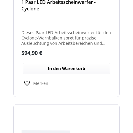
1 Paar LED Arbeitsscheinwerfer -
Cyclone
Dieses Paar LED-Arbeitsscheinwerfer für den
Cyclone-Warnbalken sorgt für präzise
Ausleuchtung von Arbeitsbereichen und
erhöht die Sichtbarkeit bei Dunkelheit oder
Regulärer Preis:
594,90 €
schlechten Lichtverhältnissen.
In den Warenkorb
Merken