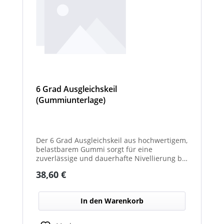
6 Grad Ausgleichskeil
(Gummiunterlage)
Der 6 Grad Ausgleichskeil aus hochwertigem,
belastbarem Gummi sorgt für eine
zuverlässige und dauerhafte Nivellierung bei
unterschiedlichsten Anwendungen. Mit
Regulärer Preis:
38,60 €
seinem festen Neigungswinkel von 6° gleicht
er Unebenheiten schnell und effektiv aus –
ideal für Maschinen, Möbel, Konstruktionen
In den Warenkorb
oder technische Installationen. Das robuste
Gummimaterial wirkt rutschhemmend,
vibrationsdämpfend und schützt