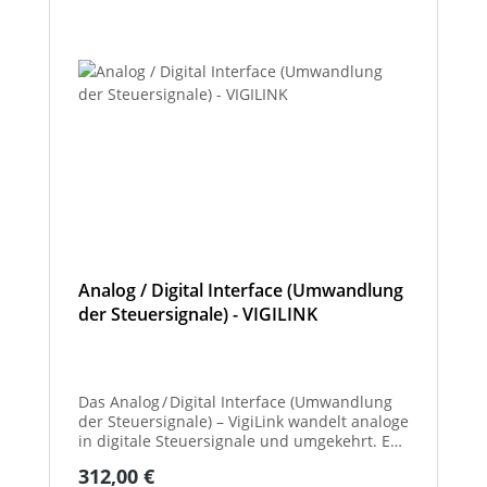
Analog / Digital Interface (Umwandlung
der Steuersignale) - VIGILINK
Das Analog / Digital Interface (Umwandlung
der Steuersignale) – VigiLink wandelt analoge
in digitale Steuersignale und umgekehrt. Es
ermöglicht die reibungslose Kommunikation
Regulärer Preis:
312,00 €
zwischen verschiedenen