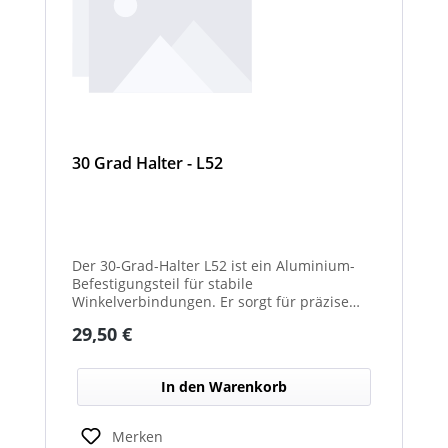
30 Grad Halter - L52
Der 30-Grad-Halter L52 ist ein Aluminium-
Befestigungsteil für stabile
Winkelverbindungen. Er sorgt für präzise
30°-Ausrichtungen zwischen Bauteilen.
Regulärer Preis:
29,50 €
Durch das leichte, korrosionsbeständige
Material eignet er sich für vielseitige
Anwendungen.
In den Warenkorb
Merken