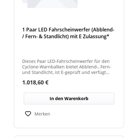
1 Paar LED Fahrscheinwerfer (Abblend-
/ Fern- & Standlicht) mit E Zulassung*
und beheizter Linse für den
Winterdienst - Cyclone
Dieses Paar LED-Fahrscheinwerfer für den
Cyclone-Warnbalken bietet Abblend-, Fern-
und Standlicht, ist E-geprüft und verfügt
über beheizte Linsen, ideal für sicheren
Regulärer Preis:
1.018,60 €
Einsatz im Winterdienst.
In den Warenkorb
Merken