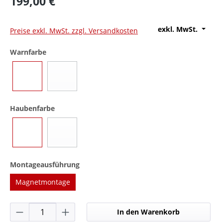
199,00 €
exkl. MwSt.
Preise exkl. MwSt. zzgl. Versandkosten
auswählen
Warnfarbe
Blau
Gelb
(Diese Option ist zurzeit nicht verfügbar.)
auswählen
Haubenfarbe
Blau
Gelb
(Diese Option ist zurzeit nicht verfügbar.)
auswählen
Montageausführung
Magnetmontage
Produkt Anzahl: Gib den gewünschten Wer
In den Warenkorb