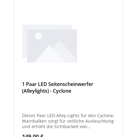
1 Paar LED Seitenscheinwerfer
(Alleylights) - Cyclone
Dieses Paar LED-Alley Lights für den Cyclone-
Warnbalken sorgt für seitliche Ausleuchtung
und erhöht die Sichtbarkeit von
Fahrzeugumgebung und Arbeitsbereichen.
Regulärer Preis:
149,00 €