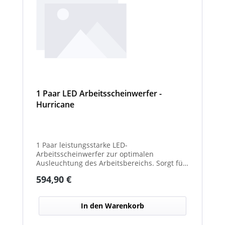
1 Paar LED Arbeitsscheinwerfer -
Hurricane
1 Paar leistungsstarke LED-
Arbeitsscheinwerfer zur optimalen
Ausleuchtung des Arbeitsbereichs. Sorgt für
eine hohe Lichtleistung und verbesserte
Regulärer Preis:
594,90 €
Sicht bei Dunkelheit oder schlechten
Witterungsverhältnissen. Ideal für den
Einsatz an Arbeits-, Kommunal- und
In den Warenkorb
Sonderfahrzeugen. Balkenbreiten mit
Scheinwerfermodulen können geringfügig