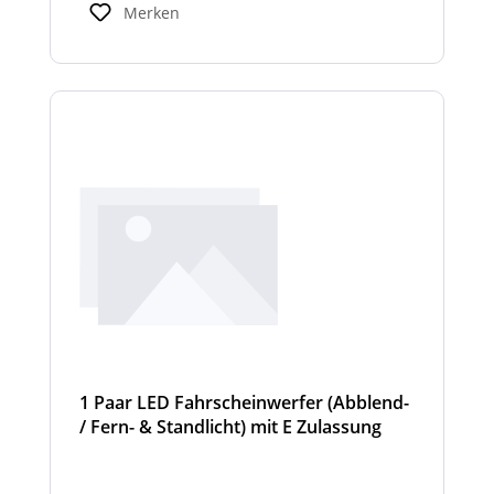
von den angegebenen Standardbreiten
Merken
abweichen. Modelle mit nur 2
Scheinwerfermodulen, können wahlweise
auch ein weißes Mittelteil (beleuchtet oder
unbeleuchtet) haben. Die max. Anzahl der
Scheinwerfermodule pro Balken beträgt 4
Stück (Kombinationen unterschiedlicher
Scheinwerfer möglich).
1 Paar LED Fahrscheinwerfer (Abblend-
/ Fern- & Standlicht) mit E Zulassung
und beheizter Linse für den
Winterdienst - Hurricane