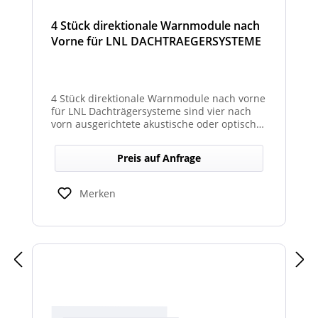
4 Stück direktionale Warnmodule nach
Vorne für LNL DACHTRAEGERSYSTEME
4 Stück direktionale Warnmodule nach vorne
für LNL Dachträgersysteme sind vier nach
vorn ausgerichtete akustische oder optische
Module, die an einem LNL-Dachträgersystem
befestigt werden, um in Fahrtrichtung
Preis auf Anfrage
gezielte Warnsignale abzugeben. Sie
erhöhen die Sicht- und Hörbarkeit von
Warnhinweisen für Fahrer und Umfeld und
Merken
verbessern so die Sicherheit bei Einsatz-
oder Arbeitsfahrten.