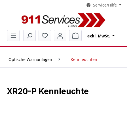
Service/Hilfe
alt springen
Warenkorb enthält 0 Pos
exkl. MwSt.
Optische Warnanlagen
Kennleuchten
XR20-P Kennleuchte
Bildergalerie überspringen