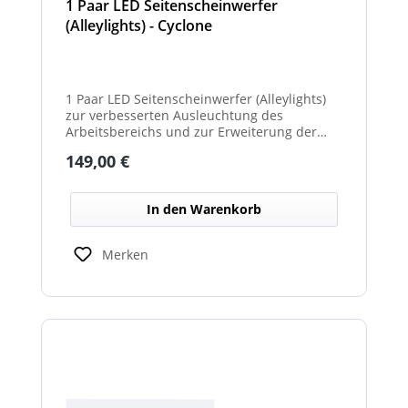
1 Paar LED Seitenscheinwerfer
(Alleylights) - Cyclone
1 Paar LED Seitenscheinwerfer (Alleylights)
zur verbesserten Ausleuchtung des
Arbeitsbereichs und zur Erweiterung der
Warnwirkung des Cyclone Warnbalkens.
Regulärer Preis:
149,00 €
In den Warenkorb
Merken