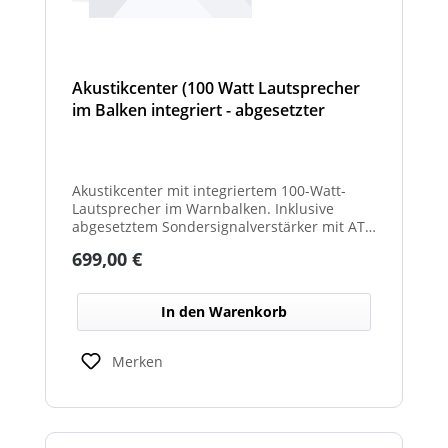
Akustikcenter (100 Watt Lautsprecher
im Balken integriert - abgesetzter
Sondersignalverstärker (AT, DIN
Tonfolge, etc...) - Hurricane
Akustikcenter mit integriertem 100-Watt-
Lautsprecher im Warnbalken. Inklusive
abgesetztem Sondersignalverstärker mit AT-
und DIN-Tonfolgen. Ideal zur akustischen
Regulärer Preis:
699,00 €
Absicherung von Einsatz- und
Sonderfahrzeugen.
In den Warenkorb
Merken