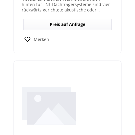
hinten für LNL Dachträgersysteme sind vier
rückwärts gerichtete akustische oder
optische Module, die am Dachträgersystem
montiert werden, um gezielte Warnsignale
Preis auf Anfrage
nach hinten auszugeben. Sie verbessern die
Sicht‑ und Hörbarkeit von Warnhinweisen im
Heckbereich und erhöhen so die Sicherheit
Merken
bei Rückwärts‑ oder Einsatzfahrten.