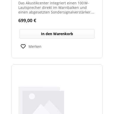
Das Akustikcenter integriert einen 100 W-
Lautsprecher direkt im Warnbalken und
einen abgesetzten Sondersignalverstärker.
Unterstützt verschiedene Tonfolgen wie AT,
Regulärer Preis:
699,00 €
DIN u. v. m. für effektive akustische
Warnsignale.
In den Warenkorb
Merken