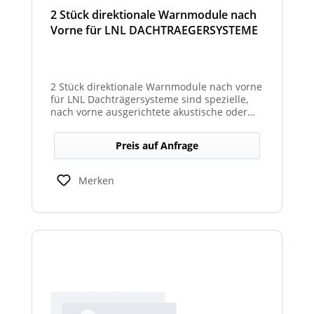
2 Stück direktionale Warnmodule nach
Vorne für LNL DACHTRAEGERSYSTEME
2 Stück direktionale Warnmodule nach vorne
für LNL Dachträgersysteme sind spezielle,
nach vorne ausgerichtete akustische oder
optische Warnmodule, die am Dachträger
montiert werden, um in Fahrtrichtung
Preis auf Anfrage
gezielte Warnsignale auszugeben. Sie
erhöhen die Sicht- und Hörbarkeit kritischer
Hinweise für Fahrer und Umfeld und sind
Merken
kompatibel mit den LNL-Trägersystemen zur
verbesserten Sicherheit bei Arbeits- oder
Einsatzfahrten.