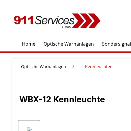
springen
Zur Hauptnavigation springen
Home
Optische Warnanlagen
Sondersigna
Optische Warnanlagen
Kennleuchten
WBX-12 Kennleuchte
Bildergalerie überspringen