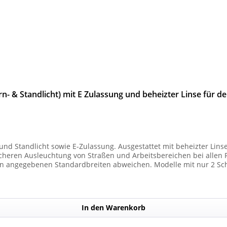
n- & Standlicht) mit E Zulassung und beheizter Linse für d
und Standlicht sowie E-Zulassung. Ausgestattet mit beheizter Lins
 Ausleuchtung von Straßen und Arbeitsbereichen bei allen Fahrzeugtypen. 
n angegebenen Standardbreiten abweichen. Modelle mit nur 2 Sc
) haben. Die max. Anzahl der Scheinwerfermodule pro Balken beträg
In den Warenkorb