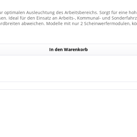
ur optimalen Ausleuchtung des Arbeitsbereichs. Sorgt für eine hohe
den Einsatz an Arbeits-, Kommunal- und Sonderfahrzeugen. Balkenbreiten mit Scheinwer
dbreiten abweichen. Modelle mit nur 2 Scheinwerfermodulen, kön
Anzahl der Scheinwerfermodule pro Balken beträgt 4 Stück (Kombin
In den Warenkorb