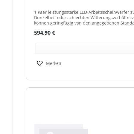
1 Paar leistungsstarke LED-Arbeitsscheinwerfer z
Dunkelheit oder schlechten Witterungsverhältnissen. Ideal für 
können geringfügig von den angegebenen Standar
(beleuchtet oder unbeleuchtet) haben. Die max. 
Regulärer Preis:
594,90 €
Merken