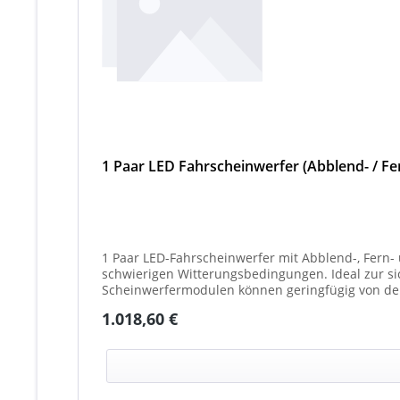
1 Paar LED Fahrscheinwerfer (Abblend- / Fer
1 Paar LED-Fahrscheinwerfer mit Abblend-, Fern- 
schwierigen Witterungsbedingungen. Ideal zur sicheren
Scheinwerfermodulen können geringfügig von de
weißes Mittelteil (beleuchtet oder unbeleuchtet
Regulärer Preis:
1.018,60 €
Scheinwerfer möglich)