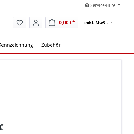
Service/Hilfe
0,00 €*
Warenkorb enthält 0 Positio
exkl. MwSt.
Kennzeichnung
Zubehör
€