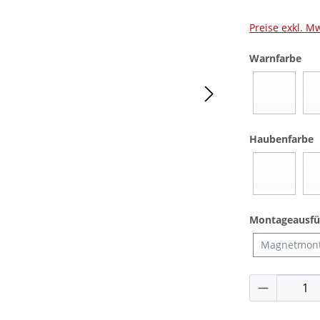
Preise exkl. M
aus
Warnfarbe
Blau
(Diese Opti
a
Haubenfarbe
Blau
(Diese Opti
Montageausfü
Magnetmon
Produkt 