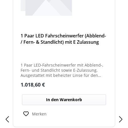
1 Paar LED Fahrscheinwerfer (Abblend-
/ Fern- & Standlicht) mit E Zulassung
und beheizter Linse für den
Winterdienst - Hurricane
1 Paar LED-Fahrscheinwerfer mit Abblend-,
Fern- und Standlicht sowie E-Zulassung.
Ausgestattet mit beheizter Linse für den
Einsatz im Winterdienst und bei schwierigen
Regulärer Preis:
1.018,60 €
Witterungsbedingungen. Ideal zur sicheren
Ausleuchtung von Straßen und
Arbeitsbereichen bei allen Fahrzeugtypen.
In den Warenkorb
Balkenbreiten mit Scheinwerfermodulen
können geringfügig von den angegebenen
Standardbreiten abweichen. Modelle mit nur
Merken
2 Scheinwerfermodulen, können wahlweise
auch ein weißes Mittelteil (beleuchtet oder
unbeleuchtet) haben. Die max. Anzahl der