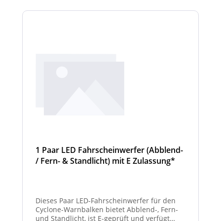
Scheinwerfermodule pro Balken beträgt 4
Stück (Kombinationen unterschiedlicher
Scheinwerfer möglich)
1 Paar LED Fahrscheinwerfer (Abblend-
/ Fern- & Standlicht) mit E Zulassung*
und beheizter Linse für den
Winterdienst - Cyclone
Dieses Paar LED-Fahrscheinwerfer für den
Cyclone-Warnbalken bietet Abblend-, Fern-
und Standlicht, ist E-geprüft und verfügt