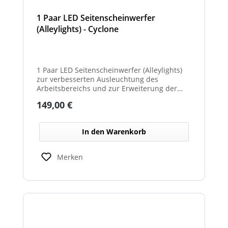
1 Paar LED Seitenscheinwerfer
(Alleylights) - Cyclone
1 Paar LED Seitenscheinwerfer (Alleylights)
zur verbesserten Ausleuchtung des
Arbeitsbereichs und zur Erweiterung der
Warnwirkung des Cyclone Warnbalkens.
Regulärer Preis:
149,00 €
In den Warenkorb
Merken