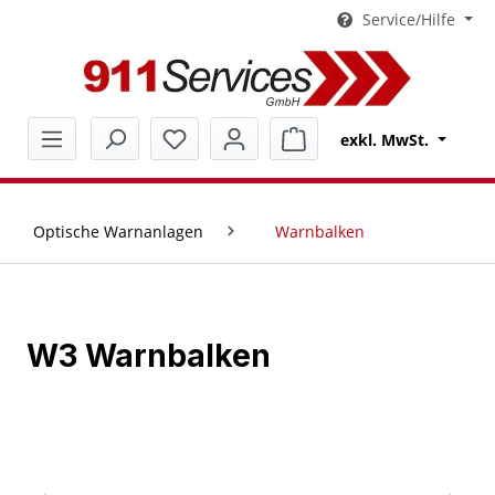
Service/Hilfe
alt springen
Warenkorb enthält 0 Pos
exkl. MwSt.
Optische Warnanlagen
Warnbalken
W3 Warnbalken
Bildergalerie überspringen