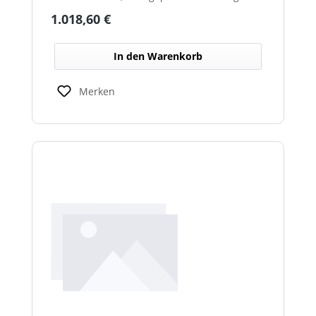
über beheizte Linsen, ideal für sicheren
Regulärer Preis:
1.018,60 €
Einsatz im Winterdienst.
In den Warenkorb
Merken