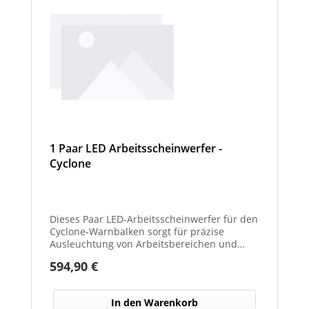
1 Paar LED Arbeitsscheinwerfer -
Cyclone
Dieses Paar LED-Arbeitsscheinwerfer für den
Cyclone-Warnbalken sorgt für präzise
Ausleuchtung von Arbeitsbereichen und
erhöht die Sichtbarkeit bei Dunkelheit oder
Regulärer Preis:
594,90 €
schlechten Lichtverhältnissen.
In den Warenkorb