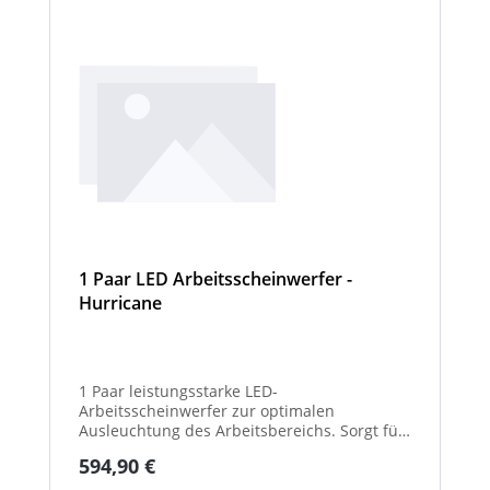
1 Paar LED Arbeitsscheinwerfer -
Hurricane
1 Paar leistungsstarke LED-
Arbeitsscheinwerfer zur optimalen
Ausleuchtung des Arbeitsbereichs. Sorgt für
eine hohe Lichtleistung und verbesserte
Regulärer Preis:
594,90 €
Sicht bei Dunkelheit oder schlechten
Witterungsverhältnissen. Ideal für den