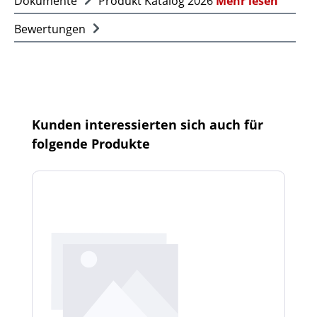
Dokumente
Produkt Katalog 2026
Mehr lesen
Bewertungen
Produktgalerie überspringen
Kunden interessierten sich auch für
folgende Produkte