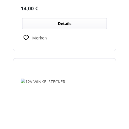
Regulärer Preis:
14,00 €
Details
Merken