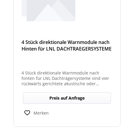
4 Stück direktionale Warnmodule nach
Hinten für LNL DACHTRAEGERSYSTEME
4 Stück direktionale Warnmodule nach
hinten für LNL Dachträgersysteme sind vier
rückwärts gerichtete akustische oder
optische Module, die am Dachträgersystem
montiert werden, um gezielte Warnsignale
Preis auf Anfrage
nach hinten auszugeben. Sie verbessern die
Sicht‑ und Hörbarkeit von Warnhinweisen im
Heckbereich und erhöhen so die Sicherheit
Merken
bei Rückwärts‑ oder Einsatzfahrten.