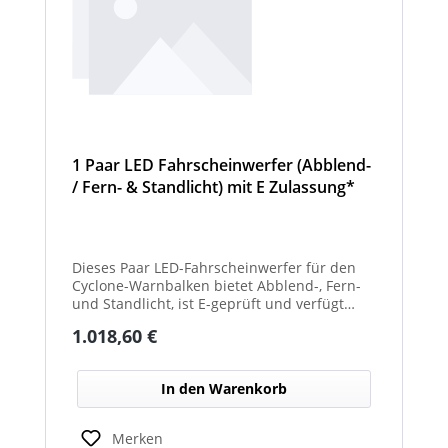
1 Paar LED Fahrscheinwerfer (Abblend-
/ Fern- & Standlicht) mit E Zulassung*
und beheizter Linse für den
Winterdienst - Cyclone
Dieses Paar LED-Fahrscheinwerfer für den
Cyclone-Warnbalken bietet Abblend-, Fern-
und Standlicht, ist E-geprüft und verfügt
über beheizte Linsen, ideal für sicheren
Regulärer Preis:
1.018,60 €
Einsatz im Winterdienst.
In den Warenkorb
Merken