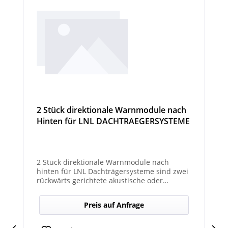
2 Stück direktionale Warnmodule nach
Hinten für LNL DACHTRAEGERSYSTEME
2 Stück direktionale Warnmodule nach
hinten für LNL Dachträgersysteme sind zwei
rückwärts gerichtete akustische oder
optische Module zur Montage am LNL-
Dachträger, die in Richtung Heck gezielte
Preis auf Anfrage
Warnsignale abgeben. Sie verbessern die
Sicht- und Hörbarkeit von Warnhinweisen
für den rückwärtigen Bereich und erhöhen