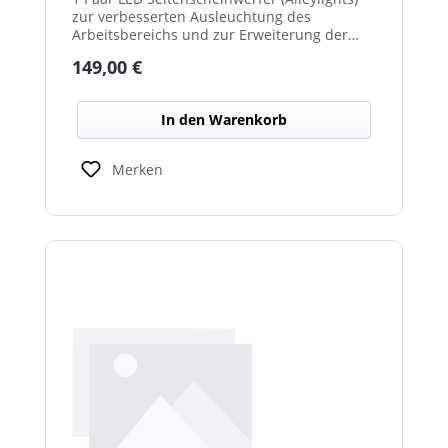
zur verbesserten Ausleuchtung des
Arbeitsbereichs und zur Erweiterung der
Warnwirkung des Cyclone Warnbalkens.
Regulärer Preis:
149,00 €
In den Warenkorb
Merken