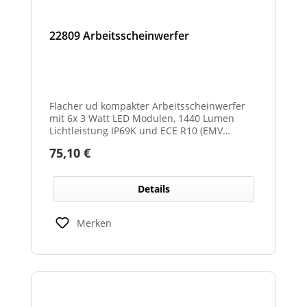
22809 Arbeitsscheinwerfer
Flacher ud kompakter Arbeitsscheinwerfer
mit 6x 3 Watt LED Modulen, 1440 Lumen
Lichtleistung IP69K und ECE R10 (EMV
geprüft) Zulassung. Zusätzlich verfügt der
Regulärer Preis:
75,10 €
Scheinwerfer auch über eine ECE R23
Zulassung und ist somit als
Rückfahrscheinwerfer im Geltungsbereich
Details
der StVO zugelassen.
Merken