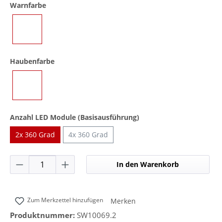
auswählen
Warnfarbe
Gelb
auswählen
Haubenfarbe
Gelb
auswählen
Anzahl LED Module (Basisausführung)
2x 360 Grad
4x 360 Grad
Produkt Anzahl: Gib den gewünschten Wer
In den Warenkorb
Zum Merkzettel hinzufügen
Merken
Produktnummer:
SW10069.2