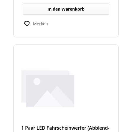
Einsatz an Arbeits-, Kommunal- und
In den Warenkorb
Sonderfahrzeugen. Balkenbreiten mit
Scheinwerfermodulen können geringfügig
von den angegebenen Standardbreiten
Merken
abweichen. Modelle mit nur 2
Scheinwerfermodulen, können wahlweise
auch ein weißes Mittelteil (beleuchtet oder
unbeleuchtet) haben. Die max. Anzahl der
Scheinwerfermodule pro Balken beträgt 4
Stück (Kombinationen unterschiedlicher
Scheinwerfer möglich).
1 Paar LED Fahrscheinwerfer (Abblend-