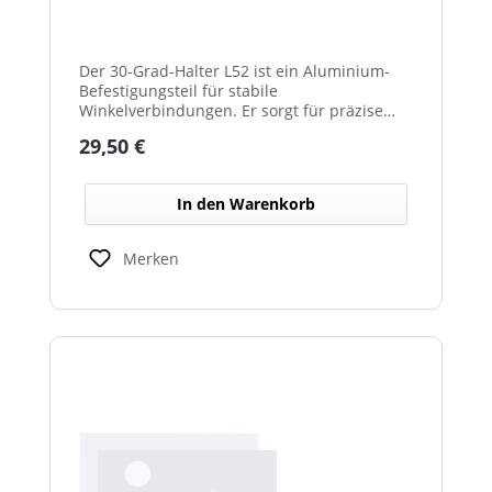
Der 30-Grad-Halter L52 ist ein Aluminium-
Befestigungsteil für stabile
Winkelverbindungen. Er sorgt für präzise
30°-Ausrichtungen zwischen Bauteilen.
Regulärer Preis:
29,50 €
Durch das leichte, korrosionsbeständige
Material eignet er sich für vielseitige
Anwendungen.
In den Warenkorb
Merken