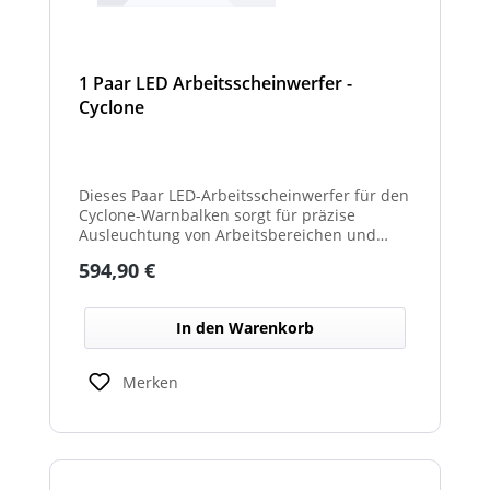
1 Paar LED Arbeitsscheinwerfer -
Cyclone
Dieses Paar LED-Arbeitsscheinwerfer für den
Cyclone-Warnbalken sorgt für präzise
Ausleuchtung von Arbeitsbereichen und
erhöht die Sichtbarkeit bei Dunkelheit oder
Regulärer Preis:
594,90 €
schlechten Lichtverhältnissen.
In den Warenkorb
Merken