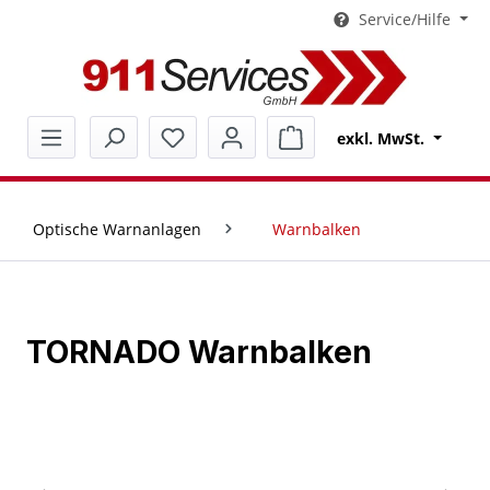
Service/Hilfe
alt springen
Warenkorb enthält 0 Pos
exkl. MwSt.
Optische Warnanlagen
Warnbalken
TORNADO Warnbalken
Bildergalerie überspringen