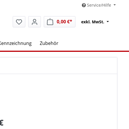
Service/Hilfe
0,00 €*
Warenkorb enthält 0 Positio
exkl. MwSt.
Kennzeichnung
Zubehör
€