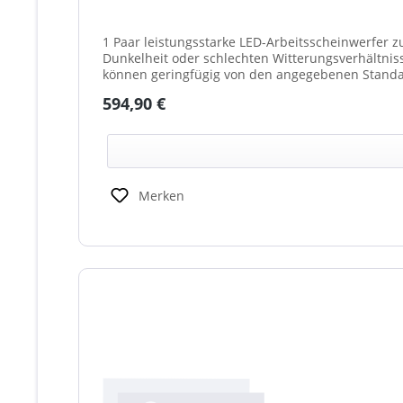
1 Paar leistungsstarke LED-Arbeitsscheinwerfer z
Dunkelheit oder schlechten Witterungsverhältnissen. Ideal für 
können geringfügig von den angegebenen Standar
(beleuchtet oder unbeleuchtet) haben. Die max. 
Regulärer Preis:
594,90 €
Merken