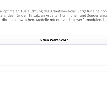
ur optimalen Ausleuchtung des Arbeitsbereichs. Sorgt für eine hohe
den Einsatz an Arbeits-, Kommunal- und Sonderfahrzeugen. Balkenbreiten mit Scheinwer
dbreiten abweichen. Modelle mit nur 2 Scheinwerfermodulen, kön
Anzahl der Scheinwerfermodule pro Balken beträgt 4 Stück (Kombin
In den Warenkorb