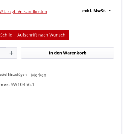
exkl. MwSt.
wSt. zzgl. Versandkosten
swählen
Schild | Aufschrift nach Wunsch
Anzahl: Gib den gewünschten Wert ein od
In den Warenkorb
ttel hinzufügen
Merken
mer:
SW10456.1