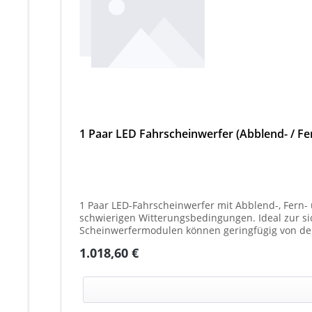
1 Paar LED Fahrscheinwerfer (Abblend- / Fer
1 Paar LED-Fahrscheinwerfer mit Abblend-, Fern- 
schwierigen Witterungsbedingungen. Ideal zur sicheren
Scheinwerfermodulen können geringfügig von de
weißes Mittelteil (beleuchtet oder unbeleuchtet
Regulärer Preis:
1.018,60 €
Scheinwerfer möglich)