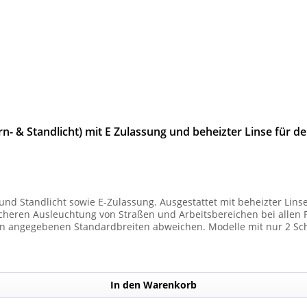
n- & Standlicht) mit E Zulassung und beheizter Linse für d
und Standlicht sowie E-Zulassung. Ausgestattet mit beheizter Lins
 Ausleuchtung von Straßen und Arbeitsbereichen bei allen Fahrzeugtypen. 
n angegebenen Standardbreiten abweichen. Modelle mit nur 2 Sc
) haben. Die max. Anzahl der Scheinwerfermodule pro Balken beträg
In den Warenkorb