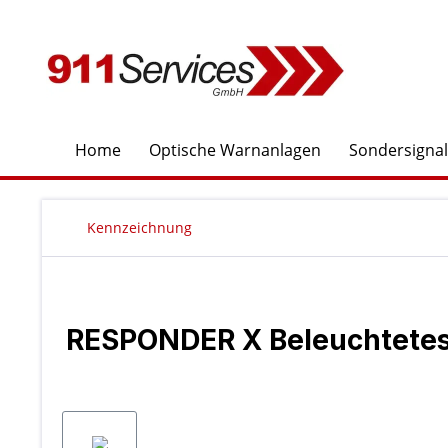
springen
Zur Hauptnavigation springen
Home
Optische Warnanlagen
Sondersigna
Kennzeichnung
RESPONDER X Beleuchtetes
Bildergalerie überspringen