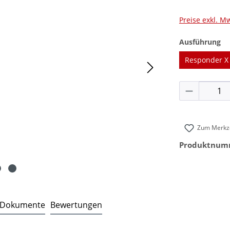
Preise exkl. M
au
Ausführung
Responder X 
Produkt 
Zum Merkze
Produktnum
Dokumente
Bewertungen