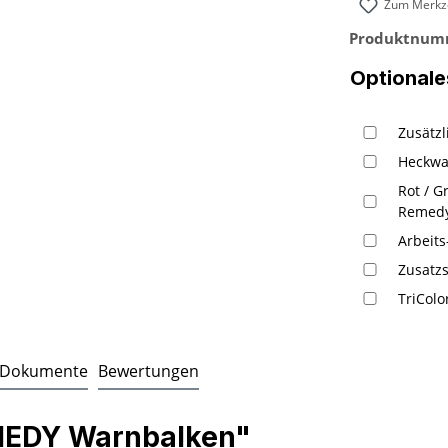
Zum Merkze
Produktnum
Optionale
Zusätz
Heckwa
Rot / G
Remed
Arbeits
Zusatz
TriColo
Dokumente
Bewertungen
MEDY Warnbalken"