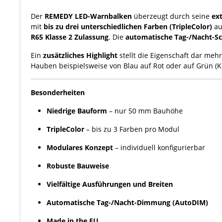
Der
REMEDY LED-Warnbalken
überzeugt durch seine
ex
mit
bis zu drei unterschiedlichen Farben (TripleColor)
au
R65 Klasse 2 Zulassung
. Die
automatische Tag-/Nacht-S
Ein
zusätzliches Highlight
stellt die Eigenschaft dar me
Hauben beispielsweise von Blau auf Rot oder auf Grün (
Besonderheiten
Niedrige Bauform
– nur 50 mm Bauhöhe
TripleColor
– bis zu 3 Farben pro Modul
Modulares Konzept
– individuell konfigurierbar
Robuste Bauweise
Vielfältige Ausführungen und Breiten
Automatische Tag-/Nacht-Dimmung (AutoDIM)
Made in the EU