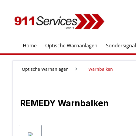
springen
Zur Hauptnavigation springen
Home
Optische Warnanlagen
Sondersigna
Optische Warnanlagen
Warnbalken
REMEDY Warnbalken
Bildergalerie überspringen