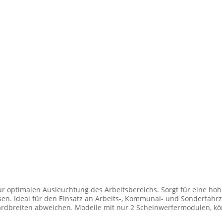
ur optimalen Ausleuchtung des Arbeitsbereichs. Sorgt für eine hohe
den Einsatz an Arbeits-, Kommunal- und Sonderfahrzeugen. Balkenbreiten mit Scheinwer
dbreiten abweichen. Modelle mit nur 2 Scheinwerfermodulen, kön
Anzahl der Scheinwerfermodule pro Balken beträgt 4 Stück (Kombin