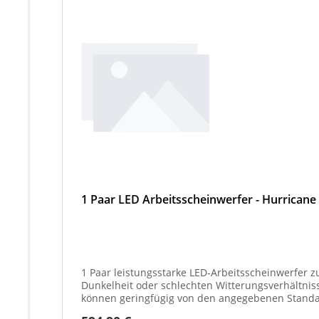
1 Paar LED Arbeitsscheinwerfer - Hurricane
1 Paar leistungsstarke LED-Arbeitsscheinwerfer z
Dunkelheit oder schlechten Witterungsverhältnissen. Ideal für 
können geringfügig von den angegebenen Standar
(beleuchtet oder unbeleuchtet) haben. Die max. 