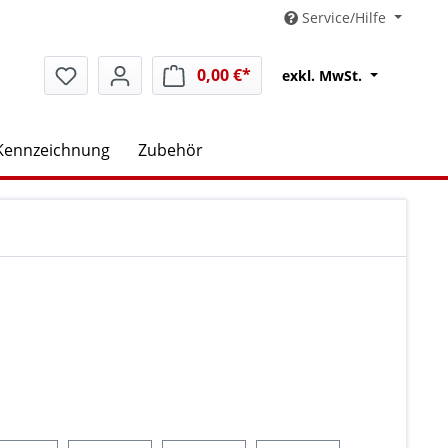
Service/Hilfe
0,00 €*
Warenkorb enthält 0 Positio
exkl. MwSt.
Kennzeichnung
Zubehör
uswählen