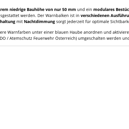
trem niedrige Bauhöhe von nur 50 mm
und ein
modulares Bestü
sgestattet werden. Der Warnbalken ist in
verschiedenen Ausführu
chaltung
mit
Nachtdimmung
sorgt jederzeit für optimale Sichtbarke
hrere Warnfarben unter einer blauen Haube anordnen und aktivier
KDO / Atemschutz Feuerwehr Österreich) umgeschalten werden und