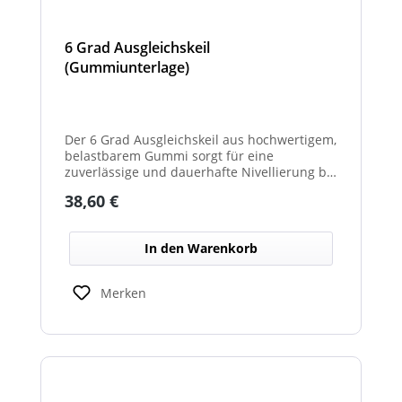
6 Grad Ausgleichskeil
(Gummiunterlage)
Der 6 Grad Ausgleichskeil aus hochwertigem,
belastbarem Gummi sorgt für eine
zuverlässige und dauerhafte Nivellierung bei
unterschiedlichsten Anwendungen. Mit
Regulärer Preis:
38,60 €
seinem festen Neigungswinkel von 6° gleicht
er Unebenheiten schnell und effektiv aus –
ideal für Maschinen, Möbel, Konstruktionen
In den Warenkorb
oder technische Installationen. Das robuste
Gummimaterial wirkt rutschhemmend,
vibrationsdämpfend und schützt
Merken
empfindliche Oberflächen vor
Beschädigungen. Gleichzeitig ist der Keil
widerstandsfähig gegen Druckbelastung,
Feuchtigkeit und Temperaturschwankungen.