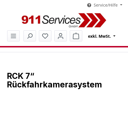
Service/Hilfe
alt springen
Warenkorb enthält 0 Pos
exkl. MwSt.
RCK 7“
Rückfahrkamerasystem
Bildergalerie überspringen