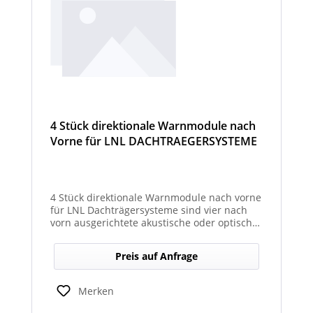
4 Stück direktionale Warnmodule nach
Vorne für LNL DACHTRAEGERSYSTEME
4 Stück direktionale Warnmodule nach vorne
für LNL Dachträgersysteme sind vier nach
vorn ausgerichtete akustische oder optische
Module, die an einem LNL-Dachträgersystem
befestigt werden, um in Fahrtrichtung
Preis auf Anfrage
gezielte Warnsignale abzugeben. Sie
erhöhen die Sicht- und Hörbarkeit von
Warnhinweisen für Fahrer und Umfeld und
Merken
verbessern so die Sicherheit bei Einsatz-
oder Arbeitsfahrten.