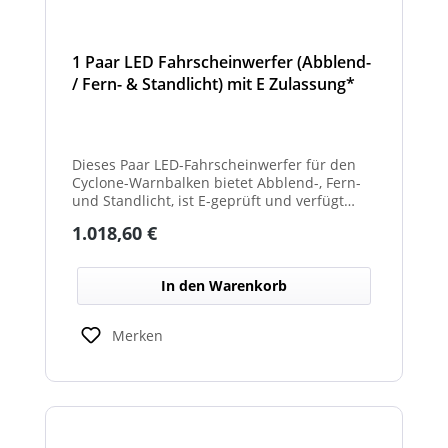
1 Paar LED Fahrscheinwerfer (Abblend-
/ Fern- & Standlicht) mit E Zulassung*
und beheizter Linse für den
Winterdienst - Cyclone
Dieses Paar LED-Fahrscheinwerfer für den
Cyclone-Warnbalken bietet Abblend-, Fern-
und Standlicht, ist E-geprüft und verfügt
über beheizte Linsen, ideal für sicheren
Regulärer Preis:
1.018,60 €
Einsatz im Winterdienst.
In den Warenkorb
Merken