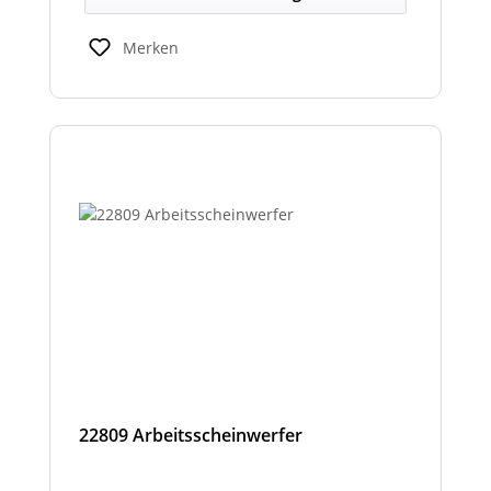
erhöhen die Sicht- und Hörbarkeit kritischer
Hinweise für Fahrer und Umfeld und sind
Merken
kompatibel mit den LNL-Trägersystemen zur
verbesserten Sicherheit bei Arbeits- oder
Einsatzfahrten.
22809 Arbeitsscheinwerfer