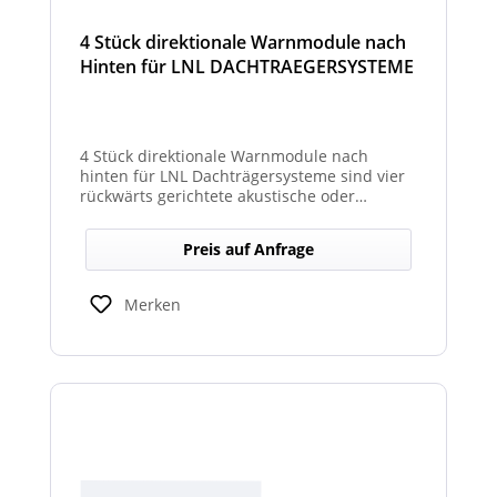
4 Stück direktionale Warnmodule nach
Hinten für LNL DACHTRAEGERSYSTEME
4 Stück direktionale Warnmodule nach
hinten für LNL Dachträgersysteme sind vier
rückwärts gerichtete akustische oder
optische Module, die am Dachträgersystem
montiert werden, um gezielte Warnsignale
Preis auf Anfrage
nach hinten auszugeben. Sie verbessern die
Sicht‑ und Hörbarkeit von Warnhinweisen im
Heckbereich und erhöhen so die Sicherheit
Merken
bei Rückwärts‑ oder Einsatzfahrten.