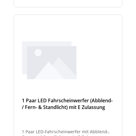
Scheinwerfermodulen, können wahlweise
auch ein weißes Mittelteil (beleuchtet oder
unbeleuchtet) haben. Die max. Anzahl der
Scheinwerfermodule pro Balken beträgt 4
Stück (Kombinationen unterschiedlicher
Scheinwerfer möglich).
1 Paar LED Fahrscheinwerfer (Abblend-
/ Fern- & Standlicht) mit E Zulassung
und beheizter Linse für den
Winterdienst - Hurricane
1 Paar LED-Fahrscheinwerfer mit Abblend-,