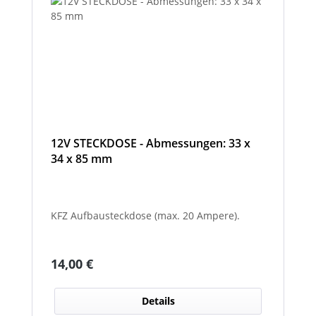
12V STECKDOSE - Abmessungen: 33 x
34 x 85 mm
KFZ Aufbausteckdose (max. 20 Ampere).
Regulärer Preis:
14,00 €
Details