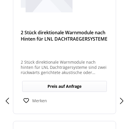
2 Stück direktionale Warnmodule nach
Hinten für LNL DACHTRAEGERSYSTEME
2 Stück direktionale Warnmodule nach
hinten für LNL Dachträgersysteme sind zwei
rückwärts gerichtete akustische oder
optische Module zur Montage am LNL-
Dachträger, die in Richtung Heck gezielte
Preis auf Anfrage
Warnsignale abgeben. Sie verbessern die
Sicht- und Hörbarkeit von Warnhinweisen
für den rückwärtigen Bereich und erhöhen
Merken
so die Sicherheit bei Rangier- oder
Einsatzsituationen.