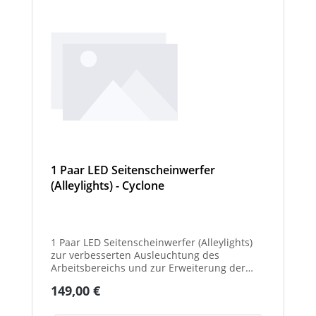
1 Paar LED Seitenscheinwerfer
(Alleylights) - Cyclone
1 Paar LED Seitenscheinwerfer (Alleylights)
zur verbesserten Ausleuchtung des
Arbeitsbereichs und zur Erweiterung der
Warnwirkung des Cyclone Warnbalkens.
Regulärer Preis:
149,00 €