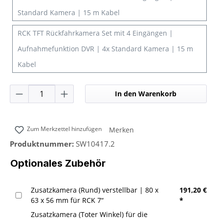
Standard Kamera | 15 m Kabel
RCK TFT Rückfahrkamera Set mit 4 Eingängen |
Aufnahmefunktion DVR | 4x Standard Kamera | 15 m
Kabel
Produkt Anzahl: Gib den gewünschten Wer
In den Warenkorb
Zum Merkzettel hinzufügen
Merken
Produktnummer:
SW10417.2
Optionales Zubehör
Zusatzkamera (Rund) verstellbar | 80 x
191,20 €
63 x 56 mm für RCK 7“
*
Zusatzkamera (Toter Winkel) für die