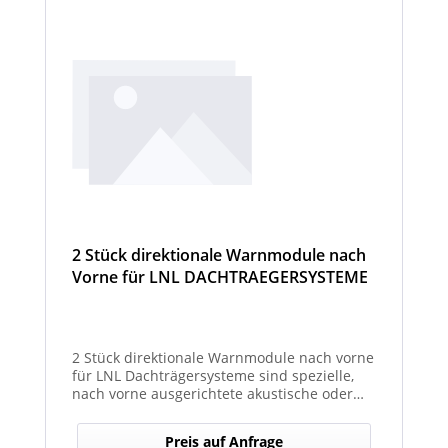
2 Stück direktionale Warnmodule nach
Vorne für LNL DACHTRAEGERSYSTEME
2 Stück direktionale Warnmodule nach vorne
für LNL Dachträgersysteme sind spezielle,
nach vorne ausgerichtete akustische oder
optische Warnmodule, die am Dachträger
montiert werden, um in Fahrtrichtung
Preis auf Anfrage
gezielte Warnsignale auszugeben. Sie