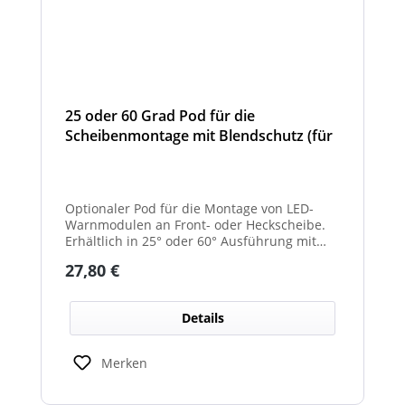
25 oder 60 Grad Pod für die
Scheibenmontage mit Blendschutz (für
Front- und Heckscheibe)
Optionaler Pod für die Montage von LED-
Warnmodulen an Front- oder Heckscheibe.
Erhältlich in 25° oder 60° Ausführung mit
integriertem Blendschutz.
Regulärer Preis:
27,80 €
Details
Merken