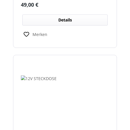
Zulassung als Rückfahrscheinwerfer.
Regulärer Preis:
49,00 €
Details
Merken