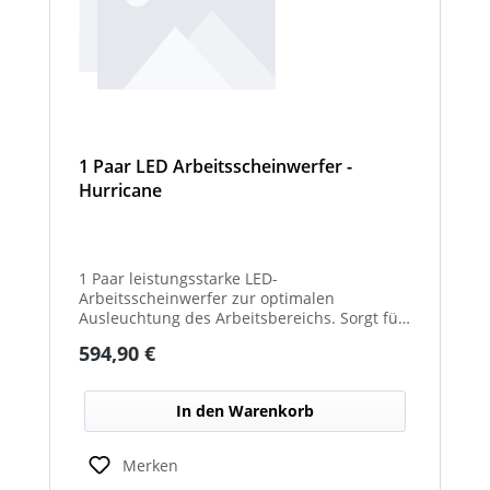
1 Paar LED Arbeitsscheinwerfer -
Hurricane
1 Paar leistungsstarke LED-
Arbeitsscheinwerfer zur optimalen
Ausleuchtung des Arbeitsbereichs. Sorgt für
eine hohe Lichtleistung und verbesserte
Regulärer Preis:
594,90 €
Sicht bei Dunkelheit oder schlechten
Witterungsverhältnissen. Ideal für den
Einsatz an Arbeits-, Kommunal- und
In den Warenkorb
Sonderfahrzeugen. Balkenbreiten mit
Scheinwerfermodulen können geringfügig
von den angegebenen Standardbreiten
Merken
abweichen. Modelle mit nur 2