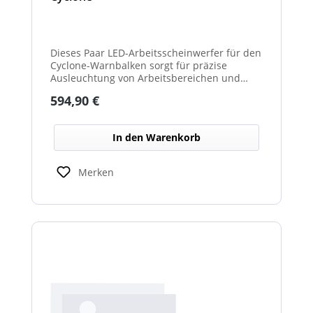
Dieses Paar LED-Arbeitsscheinwerfer für den
Cyclone-Warnbalken sorgt für präzise
Ausleuchtung von Arbeitsbereichen und
erhöht die Sichtbarkeit bei Dunkelheit oder
Regulärer Preis:
594,90 €
schlechten Lichtverhältnissen.
In den Warenkorb
Merken