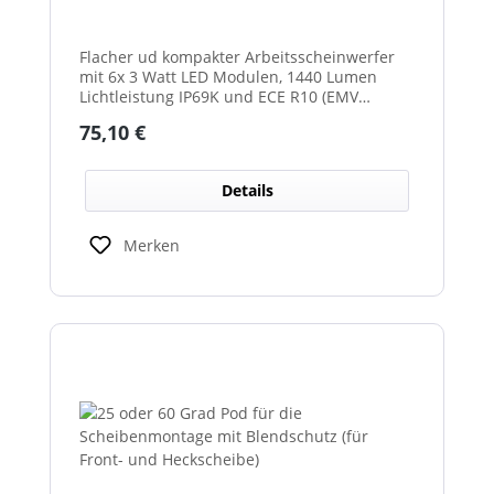
Flacher ud kompakter Arbeitsscheinwerfer
mit 6x 3 Watt LED Modulen, 1440 Lumen
Lichtleistung IP69K und ECE R10 (EMV
geprüft) Zulassung. Zusätzlich verfügt der
Regulärer Preis:
75,10 €
Scheinwerfer auch über eine ECE R23
Zulassung und ist somit als
Rückfahrscheinwerfer im Geltungsbereich
Details
der StVO zugelassen.
Merken