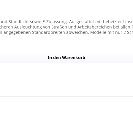
und Standlicht sowie E-Zulassung. Ausgestattet mit beheizter Lins
 Ausleuchtung von Straßen und Arbeitsbereichen bei allen Fahrzeugtypen. 
n angegebenen Standardbreiten abweichen. Modelle mit nur 2 Sc
) haben. Die max. Anzahl der Scheinwerfermodule pro Balken beträg
In den Warenkorb