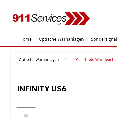
springen
Zur Hauptnavigation springen
Home
Optische Warnanlagen
Sondersigna
Optische Warnanlagen
Gerichtete Warnleucht
INFINITY US6
Bildergalerie überspringen