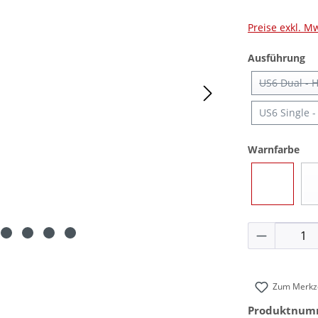
Preise exkl. M
au
Ausführung
US6 Dual - H
(D
US6 Single -
aus
Warnfarbe
Blau
Produkt 
Zum Merkze
Produktnum