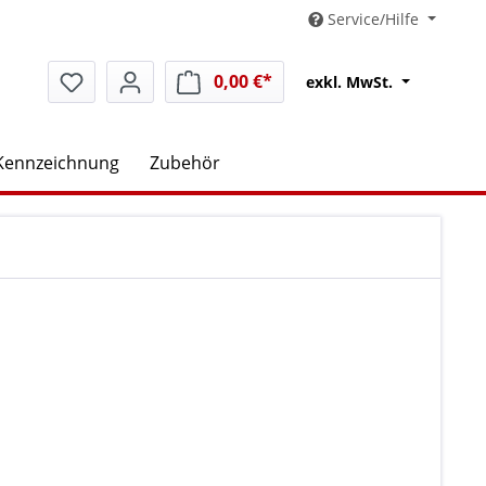
Service/Hilfe
0,00 €*
Warenkorb enthält 0 Positio
exkl. MwSt.
Kennzeichnung
Zubehör