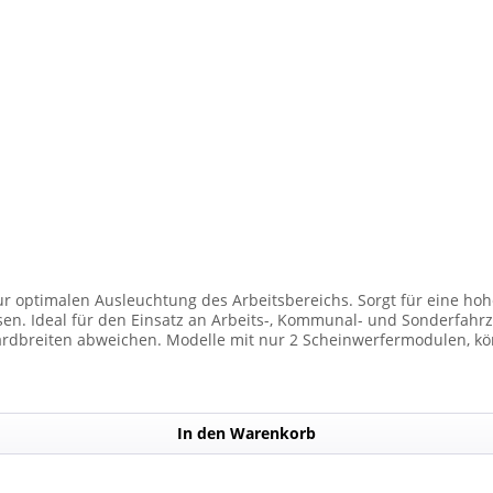
ur optimalen Ausleuchtung des Arbeitsbereichs. Sorgt für eine hohe
den Einsatz an Arbeits-, Kommunal- und Sonderfahrzeugen. Balkenbreiten mit Scheinwer
dbreiten abweichen. Modelle mit nur 2 Scheinwerfermodulen, kön
Anzahl der Scheinwerfermodule pro Balken beträgt 4 Stück (Kombin
In den Warenkorb