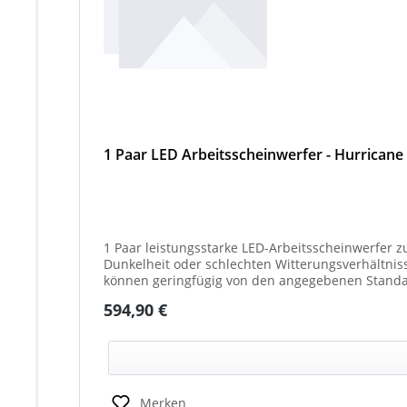
1 Paar LED Arbeitsscheinwerfer - Hurricane
1 Paar leistungsstarke LED-Arbeitsscheinwerfer z
Dunkelheit oder schlechten Witterungsverhältnissen. Ideal für 
können geringfügig von den angegebenen Standar
(beleuchtet oder unbeleuchtet) haben. Die max. 
Regulärer Preis:
594,90 €
Merken