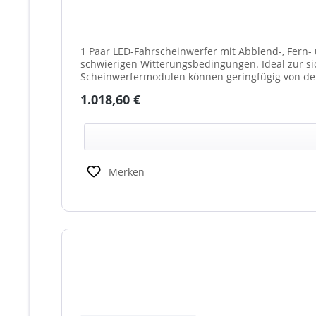
1 Paar LED-Fahrscheinwerfer mit Abblend-, Fern- 
schwierigen Witterungsbedingungen. Ideal zur sicheren
Scheinwerfermodulen können geringfügig von de
weißes Mittelteil (beleuchtet oder unbeleuchtet
Regulärer Preis:
1.018,60 €
Scheinwerfer möglich)
Merken