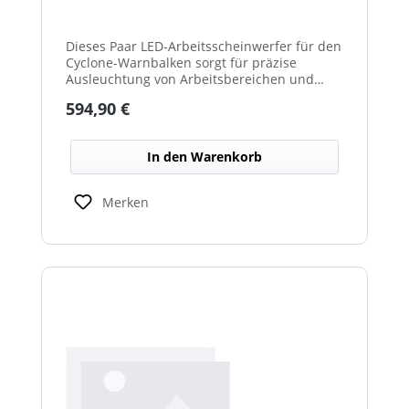
Dieses Paar LED-Arbeitsscheinwerfer für den
Cyclone-Warnbalken sorgt für präzise
Ausleuchtung von Arbeitsbereichen und
erhöht die Sichtbarkeit bei Dunkelheit oder
Regulärer Preis:
594,90 €
schlechten Lichtverhältnissen.
In den Warenkorb
Merken