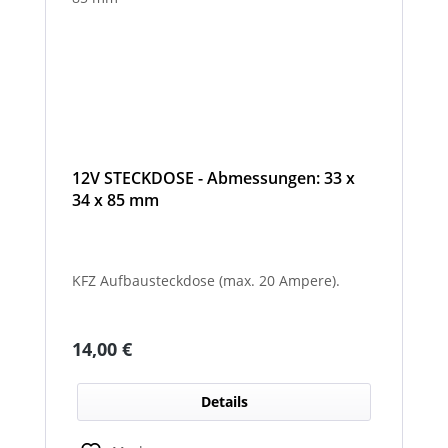
12V STECKDOSE - Abmessungen: 33 x
34 x 85 mm
KFZ Aufbausteckdose (max. 20 Ampere).
Regulärer Preis:
14,00 €
Details