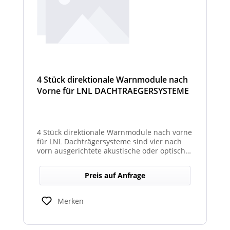
4 Stück direktionale Warnmodule nach
Vorne für LNL DACHTRAEGERSYSTEME
4 Stück direktionale Warnmodule nach vorne
für LNL Dachträgersysteme sind vier nach
vorn ausgerichtete akustische oder optische
Module, die an einem LNL-Dachträgersystem
befestigt werden, um in Fahrtrichtung
Preis auf Anfrage
gezielte Warnsignale abzugeben. Sie
erhöhen die Sicht- und Hörbarkeit von
Warnhinweisen für Fahrer und Umfeld und
Merken
verbessern so die Sicherheit bei Einsatz-
oder Arbeitsfahrten.