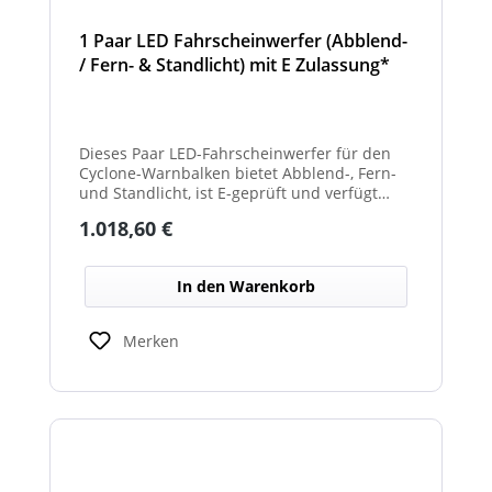
1 Paar LED Fahrscheinwerfer (Abblend-
/ Fern- & Standlicht) mit E Zulassung*
und beheizter Linse für den
Winterdienst - Cyclone
Dieses Paar LED-Fahrscheinwerfer für den
Cyclone-Warnbalken bietet Abblend-, Fern-
und Standlicht, ist E-geprüft und verfügt
über beheizte Linsen, ideal für sicheren
Regulärer Preis:
1.018,60 €
Einsatz im Winterdienst.
In den Warenkorb
Merken