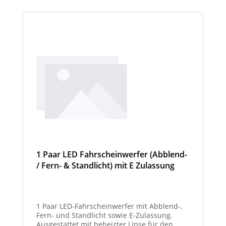
unbeleuchtet) haben. Die max. Anzahl der
Scheinwerfermodule pro Balken beträgt 4
Stück (Kombinationen unterschiedlicher
Scheinwerfer möglich).
1 Paar LED Fahrscheinwerfer (Abblend-
/ Fern- & Standlicht) mit E Zulassung
und beheizter Linse für den
Winterdienst - Hurricane
1 Paar LED-Fahrscheinwerfer mit Abblend-,
Fern- und Standlicht sowie E-Zulassung.
Ausgestattet mit beheizter Linse für den