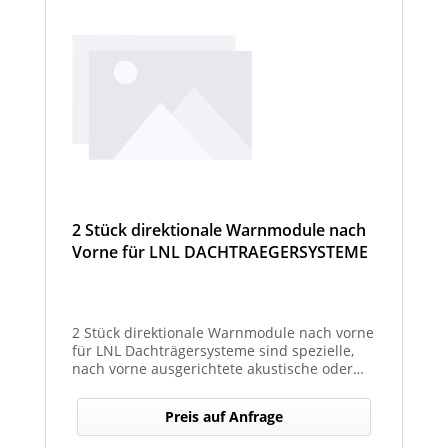
2 Stück direktionale Warnmodule nach
Vorne für LNL DACHTRAEGERSYSTEME
2 Stück direktionale Warnmodule nach vorne
für LNL Dachträgersysteme sind spezielle,
nach vorne ausgerichtete akustische oder
optische Warnmodule, die am Dachträger
montiert werden, um in Fahrtrichtung
Preis auf Anfrage
gezielte Warnsignale auszugeben. Sie
erhöhen die Sicht- und Hörbarkeit kritischer