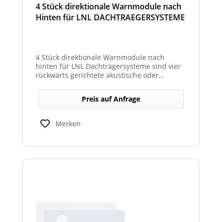
4 Stück direktionale Warnmodule nach
Hinten für LNL DACHTRAEGERSYSTEME
4 Stück direktionale Warnmodule nach
hinten für LNL Dachträgersysteme sind vier
rückwärts gerichtete akustische oder
optische Module, die am Dachträgersystem
montiert werden, um gezielte Warnsignale
Preis auf Anfrage
nach hinten auszugeben. Sie verbessern die
Sicht‑ und Hörbarkeit von Warnhinweisen im
Heckbereich und erhöhen so die Sicherheit
Merken
bei Rückwärts‑ oder Einsatzfahrten.