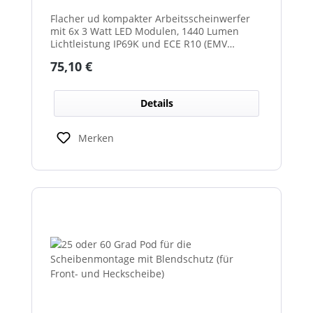
Flacher ud kompakter Arbeitsscheinwerfer
mit 6x 3 Watt LED Modulen, 1440 Lumen
Lichtleistung IP69K und ECE R10 (EMV
geprüft) Zulassung. Zusätzlich verfügt der
Regulärer Preis:
75,10 €
Scheinwerfer auch über eine ECE R23
Zulassung und ist somit als
Rückfahrscheinwerfer im Geltungsbereich
Details
der StVO zugelassen.
Merken