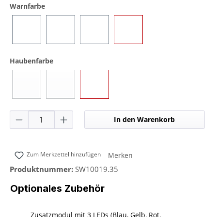
auswählen
Warnfarbe
Blau
Gelb
Rot
Grün
auswählen
Haubenfarbe
Blau
Gelb
Transparent
(Diese Option ist zurzeit nicht verfügbar.)
(Diese Option ist zurzeit nicht verfügbar.)
Produkt Anzahl: Gib den gewünschten Wer
In den Warenkorb
Zum Merkzettel hinzufügen
Merken
Produktnummer:
SW10019.35
Optionales Zubehör
Zusatzmodul mit 3 LEDs (Blau, Gelb, Rot,