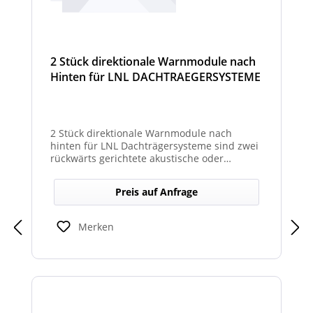
2 Stück direktionale Warnmodule nach
Hinten für LNL DACHTRAEGERSYSTEME
2 Stück direktionale Warnmodule nach
hinten für LNL Dachträgersysteme sind zwei
rückwärts gerichtete akustische oder
optische Module zur Montage am LNL-
Dachträger, die in Richtung Heck gezielte
Preis auf Anfrage
Warnsignale abgeben. Sie verbessern die
Sicht- und Hörbarkeit von Warnhinweisen
für den rückwärtigen Bereich und erhöhen
Merken
so die Sicherheit bei Rangier- oder
Einsatzsituationen.