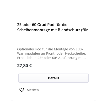
25 oder 60 Grad Pod für die
Scheibenmontage mit Blendschutz (für
Front- und Heckscheibe)
Optionaler Pod für die Montage von LED-
Warnmodulen an Front- oder Heckscheibe.
Erhältlich in 25° oder 60° Ausführung mit
integriertem Blendschutz.
Regulärer Preis:
27,80 €
Details
Merken