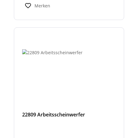
Hinweise für Fahrer und Umfeld und sind
Merken
kompatibel mit den LNL-Trägersystemen zur
verbesserten Sicherheit bei Arbeits- oder
Einsatzfahrten.
22809 Arbeitsscheinwerfer