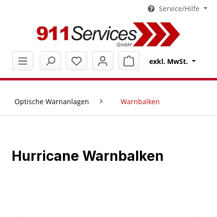
Service/Hilfe
alt springen
Warenkorb enthält 0 Pos
exkl. MwSt.
Optische Warnanlagen
Warnbalken
Hurricane Warnbalken
Bildergalerie überspringen