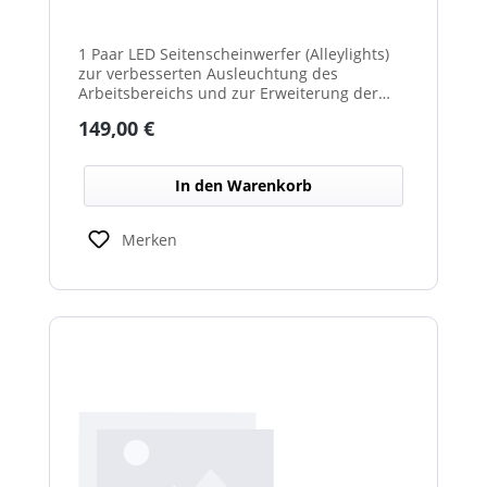
1 Paar LED Seitenscheinwerfer (Alleylights)
zur verbesserten Ausleuchtung des
Arbeitsbereichs und zur Erweiterung der
Warnwirkung des Cyclone Warnbalkens.
Regulärer Preis:
149,00 €
In den Warenkorb
Merken