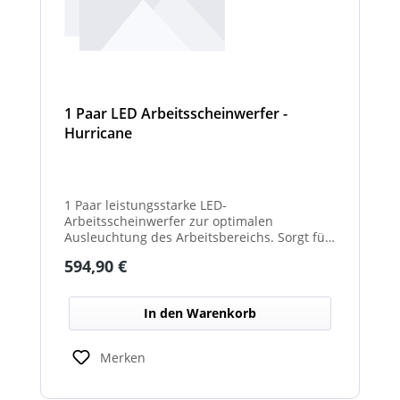
1 Paar LED Arbeitsscheinwerfer -
Hurricane
1 Paar leistungsstarke LED-
Arbeitsscheinwerfer zur optimalen
Ausleuchtung des Arbeitsbereichs. Sorgt für
eine hohe Lichtleistung und verbesserte
Regulärer Preis:
594,90 €
Sicht bei Dunkelheit oder schlechten
Witterungsverhältnissen. Ideal für den
Einsatz an Arbeits-, Kommunal- und
In den Warenkorb
Sonderfahrzeugen. Balkenbreiten mit
Scheinwerfermodulen können geringfügig
von den angegebenen Standardbreiten
Merken
abweichen. Modelle mit nur 2
Scheinwerfermodulen, können wahlweise
auch ein weißes Mittelteil (beleuchtet oder