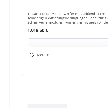
1 Paar LED-Fahrscheinwerfer mit Abblend-, Fern- 
schwierigen Witterungsbedingungen. Ideal zur sicheren
Scheinwerfermodulen können geringfügig von de
weißes Mittelteil (beleuchtet oder unbeleuchtet
Regulärer Preis:
1.018,60 €
Scheinwerfer möglich)
Merken