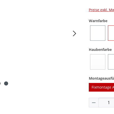
Preise exkl. M
aus
Warnfarbe
Blau
a
Haubenfarbe
Blau
(Diese Opti
Montageausfü
Fixmontage 
Produkt 