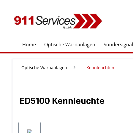
springen
Zur Hauptnavigation springen
Home
Optische Warnanlagen
Sondersigna
Optische Warnanlagen
Kennleuchten
ED5100 Kennleuchte
Bildergalerie überspringen