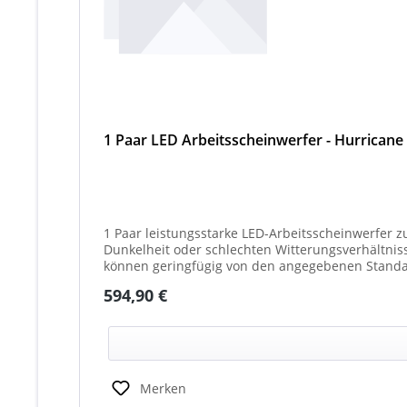
1 Paar LED Arbeitsscheinwerfer - Hurricane
1 Paar leistungsstarke LED-Arbeitsscheinwerfer z
Dunkelheit oder schlechten Witterungsverhältnissen. Ideal für 
können geringfügig von den angegebenen Standar
(beleuchtet oder unbeleuchtet) haben. Die max. 
Regulärer Preis:
594,90 €
Merken