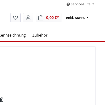
Service/Hilfe
0,00 €*
Warenkorb enthält 0 Positio
exkl. MwSt.
Kennzeichnung
Zubehör
€