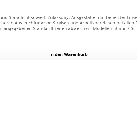
und Standlicht sowie E-Zulassung. Ausgestattet mit beheizter Lins
 Ausleuchtung von Straßen und Arbeitsbereichen bei allen Fahrzeugtypen. 
n angegebenen Standardbreiten abweichen. Modelle mit nur 2 Sc
) haben. Die max. Anzahl der Scheinwerfermodule pro Balken beträg
In den Warenkorb