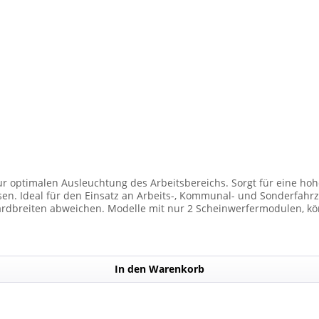
ur optimalen Ausleuchtung des Arbeitsbereichs. Sorgt für eine hohe
den Einsatz an Arbeits-, Kommunal- und Sonderfahrzeugen. Balkenbreiten mit Scheinwer
dbreiten abweichen. Modelle mit nur 2 Scheinwerfermodulen, kön
Anzahl der Scheinwerfermodule pro Balken beträgt 4 Stück (Kombin
In den Warenkorb