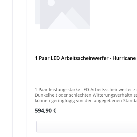
1 Paar LED Arbeitsscheinwerfer - Hurricane
1 Paar leistungsstarke LED-Arbeitsscheinwerfer z
Dunkelheit oder schlechten Witterungsverhältnissen. Ideal für 
können geringfügig von den angegebenen Standar
(beleuchtet oder unbeleuchtet) haben. Die max. 
Regulärer Preis:
594,90 €