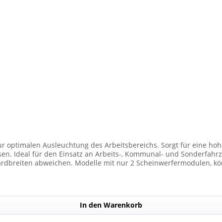
ur optimalen Ausleuchtung des Arbeitsbereichs. Sorgt für eine hohe
den Einsatz an Arbeits-, Kommunal- und Sonderfahrzeugen. Balkenbreiten mit Scheinwer
dbreiten abweichen. Modelle mit nur 2 Scheinwerfermodulen, kön
Anzahl der Scheinwerfermodule pro Balken beträgt 4 Stück (Kombin
In den Warenkorb