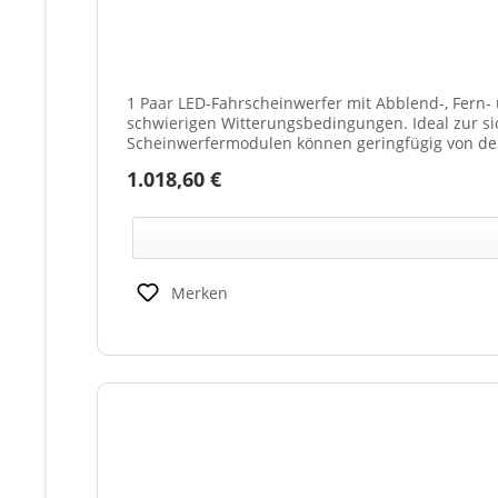
1 Paar LED-Fahrscheinwerfer mit Abblend-, Fern- 
schwierigen Witterungsbedingungen. Ideal zur sicheren
Scheinwerfermodulen können geringfügig von de
weißes Mittelteil (beleuchtet oder unbeleuchtet
Regulärer Preis:
1.018,60 €
Scheinwerfer möglich)
Merken