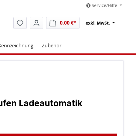
Service/Hilfe
0,00 €*
Warenkorb enthält 0 Positio
exkl. MwSt.
Kennzeichnung
Zubehör
tufen Ladeautomatik
swählen