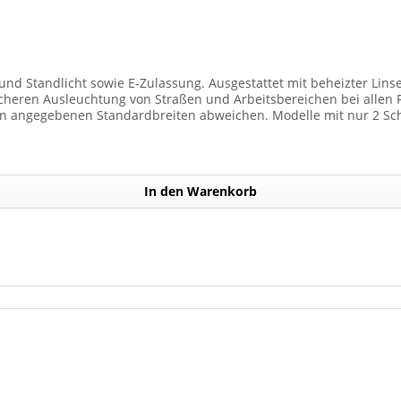
und Standlicht sowie E-Zulassung. Ausgestattet mit beheizter Lins
 Ausleuchtung von Straßen und Arbeitsbereichen bei allen Fahrzeugtypen. 
n angegebenen Standardbreiten abweichen. Modelle mit nur 2 Sc
) haben. Die max. Anzahl der Scheinwerfermodule pro Balken beträg
In den Warenkorb