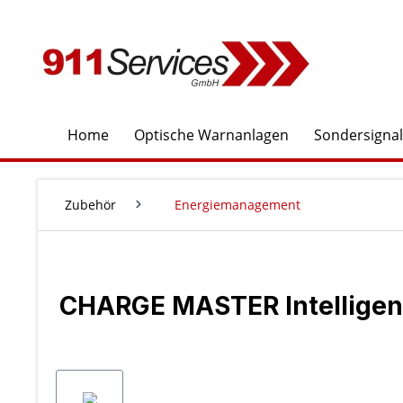
springen
Zur Hauptnavigation springen
Home
Optische Warnanlagen
Sondersigna
Zubehör
Energiemanagement
CHARGE MASTER Intelligent
Bildergalerie überspringen