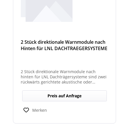
2 Stück direktionale Warnmodule nach
Hinten für LNL DACHTRAEGERSYSTEME
2 Stück direktionale Warnmodule nach
hinten für LNL Dachträgersysteme sind zwei
rückwärts gerichtete akustische oder
optische Module zur Montage am LNL-
Dachträger, die in Richtung Heck gezielte
Preis auf Anfrage
Warnsignale abgeben. Sie verbessern die
Sicht- und Hörbarkeit von Warnhinweisen
für den rückwärtigen Bereich und erhöhen
Merken
so die Sicherheit bei Rangier- oder
Einsatzsituationen.