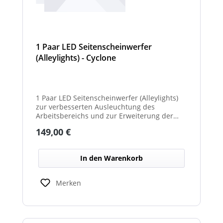
1 Paar LED Seitenscheinwerfer
(Alleylights) - Cyclone
1 Paar LED Seitenscheinwerfer (Alleylights)
zur verbesserten Ausleuchtung des
Arbeitsbereichs und zur Erweiterung der
Warnwirkung des Cyclone Warnbalkens.
Regulärer Preis:
149,00 €
In den Warenkorb
Merken