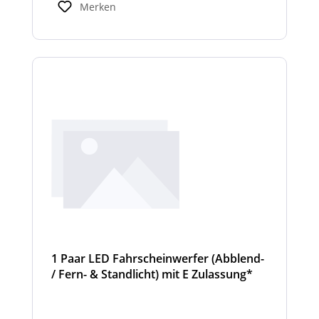
Standardbreiten abweichen. Modelle mit nur
Merken
2 Scheinwerfermodulen, können wahlweise
auch ein weißes Mittelteil (beleuchtet oder
unbeleuchtet) haben. Die max. Anzahl der
Scheinwerfermodule pro Balken beträgt 4
Stück (Kombinationen unterschiedlicher
Scheinwerfer möglich)
1 Paar LED Fahrscheinwerfer (Abblend-
/ Fern- & Standlicht) mit E Zulassung*
und beheizter Linse für den
Winterdienst - Cyclone