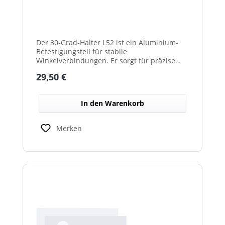
Der 30-Grad-Halter L52 ist ein Aluminium-
Befestigungsteil für stabile
Winkelverbindungen. Er sorgt für präzise
30°-Ausrichtungen zwischen Bauteilen.
Regulärer Preis:
29,50 €
Durch das leichte, korrosionsbeständige
Material eignet er sich für vielseitige
Anwendungen.
In den Warenkorb
Merken