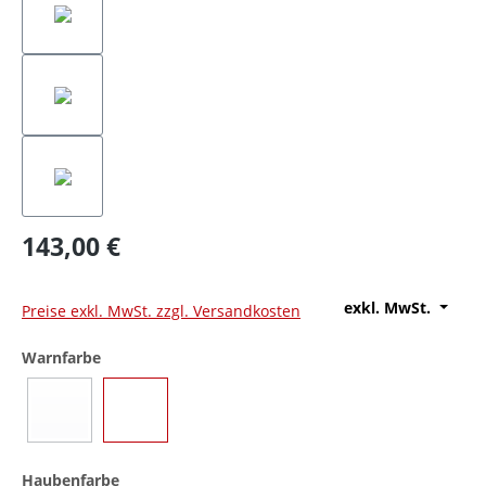
143,00 €
exkl. MwSt.
Preise exkl. MwSt. zzgl. Versandkosten
auswählen
Warnfarbe
Blau
Gelb
(Diese Option ist zurzeit nicht verfügbar.)
auswählen
Haubenfarbe