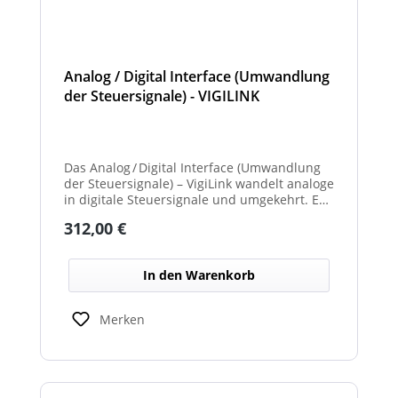
Analog / Digital Interface (Umwandlung
der Steuersignale) - VIGILINK
Das Analog / Digital Interface (Umwandlung
der Steuersignale) – VigiLink wandelt analoge
in digitale Steuersignale und umgekehrt. Es
ermöglicht die reibungslose Kommunikation
Regulärer Preis:
312,00 €
zwischen verschiedenen
Systemkomponenten. Dadurch wird die
Integration unterschiedlicher Signaltypen im
In den Warenkorb
Netzwerk erleichtert.
Merken