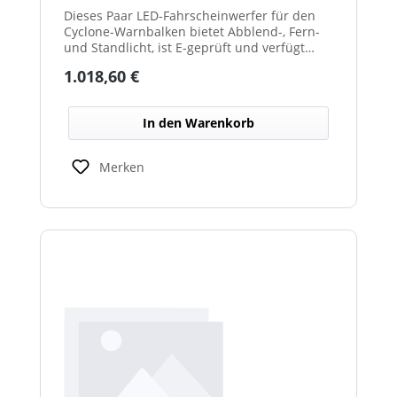
Dieses Paar LED-Fahrscheinwerfer für den
Cyclone-Warnbalken bietet Abblend-, Fern-
und Standlicht, ist E-geprüft und verfügt
über beheizte Linsen, ideal für sicheren
Regulärer Preis:
1.018,60 €
Einsatz im Winterdienst.
In den Warenkorb
Merken