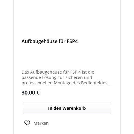
Aufbaugehäuse für FSP4
Das Aufbaugehäuse für FSP 4 ist die
passende Lösung zur sicheren und
professionellen Montage des Bedienfeldes
im Fahrzeug. Es ermöglicht eine stabile
Regulärer Preis:
30,00 €
Aufbaumontage, wenn kein Einbau in eine
Fläche vorgesehen ist, und sorgt für eine
saubere Integration im Cockpit- oder
In den Warenkorb
Aufbau­bereich. Die robuste Ausführung
schützt das Bedienfeld zuverlässig vor
äußeren Einflüssen und mechanischer
Merken
Beanspruchung. Durch die passgenaue
Konstruktion ist eine einfache Installation