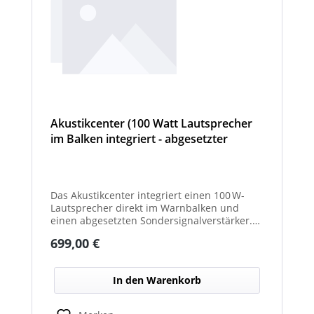
Akustikcenter (100 Watt Lautsprecher
im Balken integriert - abgesetzter
Sondersignalverstärker (AT, DIN
Tonfolge, etc...) - Cyclone
Das Akustikcenter integriert einen 100 W-
Lautsprecher direkt im Warnbalken und
einen abgesetzten Sondersignalverstärker.
Unterstützt verschiedene Tonfolgen wie AT,
Regulärer Preis:
699,00 €
DIN u. v. m. für effektive akustische
Warnsignale.
In den Warenkorb