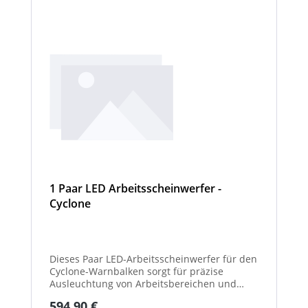
1 Paar LED Arbeitsscheinwerfer -
Cyclone
Dieses Paar LED-Arbeitsscheinwerfer für den
Cyclone-Warnbalken sorgt für präzise
Ausleuchtung von Arbeitsbereichen und
erhöht die Sichtbarkeit bei Dunkelheit oder
Regulärer Preis:
594,90 €