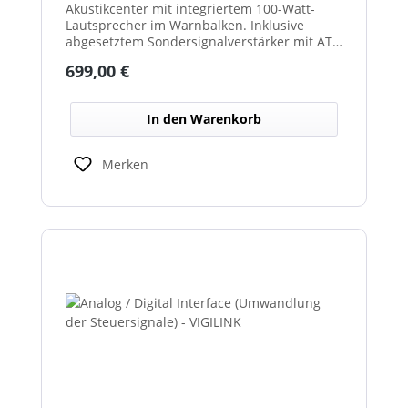
Akustikcenter mit integriertem 100-Watt-
Lautsprecher im Warnbalken. Inklusive
abgesetztem Sondersignalverstärker mit AT-
und DIN-Tonfolgen. Ideal zur akustischen
Regulärer Preis:
699,00 €
Absicherung von Einsatz- und
Sonderfahrzeugen.
In den Warenkorb
Merken