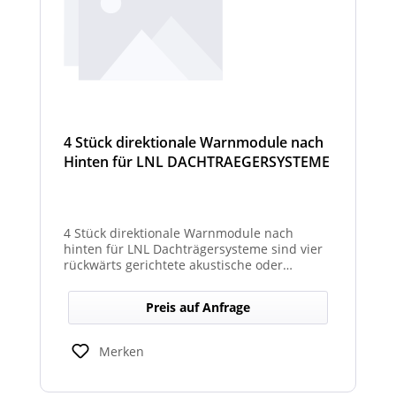
4 Stück direktionale Warnmodule nach
Hinten für LNL DACHTRAEGERSYSTEME
4 Stück direktionale Warnmodule nach
hinten für LNL Dachträgersysteme sind vier
rückwärts gerichtete akustische oder
optische Module, die am Dachträgersystem
montiert werden, um gezielte Warnsignale
Preis auf Anfrage
nach hinten auszugeben. Sie verbessern die
Sicht‑ und Hörbarkeit von Warnhinweisen im
Heckbereich und erhöhen so die Sicherheit
Merken
bei Rückwärts‑ oder Einsatzfahrten.