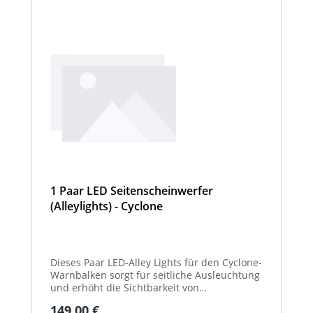
1 Paar LED Seitenscheinwerfer
(Alleylights) - Cyclone
Dieses Paar LED-Alley Lights für den Cyclone-
Warnbalken sorgt für seitliche Ausleuchtung
und erhöht die Sichtbarkeit von
Fahrzeugumgebung und Arbeitsbereichen.
Regulärer Preis:
149,00 €