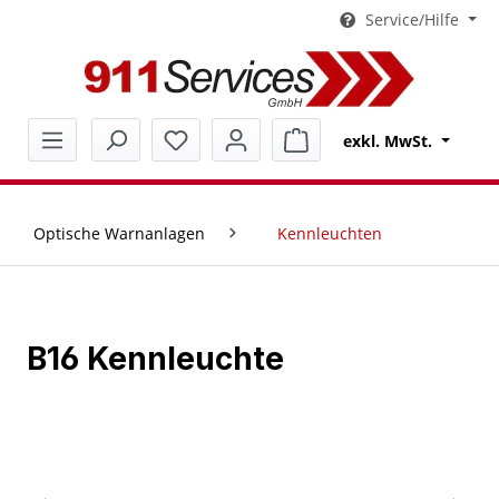
Service/Hilfe
alt springen
Warenkorb enthält 0 Pos
exkl. MwSt.
Optische Warnanlagen
Kennleuchten
B16 Kennleuchte
Bildergalerie überspringen