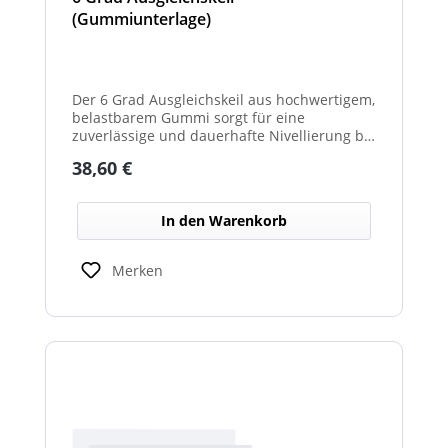
(Gummiunterlage)
Der 6 Grad Ausgleichskeil aus hochwertigem,
belastbarem Gummi sorgt für eine
zuverlässige und dauerhafte Nivellierung bei
unterschiedlichsten Anwendungen. Mit
Regulärer Preis:
38,60 €
seinem festen Neigungswinkel von 6° gleicht
er Unebenheiten schnell und effektiv aus –
ideal für Maschinen, Möbel, Konstruktionen
In den Warenkorb
oder technische Installationen. Das robuste
Gummimaterial wirkt rutschhemmend,
vibrationsdämpfend und schützt
Merken
empfindliche Oberflächen vor
Beschädigungen. Gleichzeitig ist der Keil
widerstandsfähig gegen Druckbelastung,
Feuchtigkeit und Temperaturschwankungen.