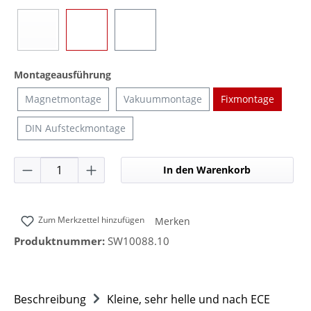
Blau
Gelb
Transparent
(Diese Option ist zurzeit nicht verfügbar.)
auswählen
Montageausführung
Magnetmontage
Vakuummontage
Fixmontage
DIN Aufsteckmontage
Produkt Anzahl: Gib den gewünschten Wer
In den Warenkorb
Zum Merkzettel hinzufügen
Merken
Produktnummer:
SW10088.10
Beschreibung
Kleine, sehr helle und nach ECE