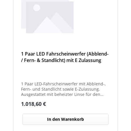
1 Paar LED Fahrscheinwerfer (Abblend-
/ Fern- & Standlicht) mit E Zulassung
und beheizter Linse für den
Winterdienst - Hurricane
1 Paar LED-Fahrscheinwerfer mit Abblend-,
Fern- und Standlicht sowie E-Zulassung.
Ausgestattet mit beheizter Linse für den
Einsatz im Winterdienst und bei schwierigen
Regulärer Preis:
1.018,60 €
Witterungsbedingungen. Ideal zur sicheren
Ausleuchtung von Straßen und
Arbeitsbereichen bei allen Fahrzeugtypen.
In den Warenkorb
Balkenbreiten mit Scheinwerfermodulen
können geringfügig von den angegebenen